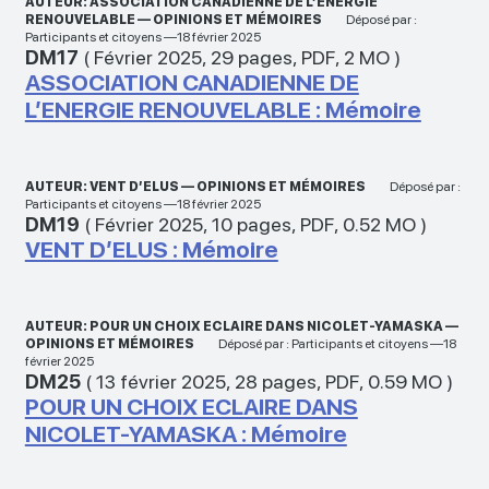
AUTEUR: ASSOCIATION CANADIENNE DE L’ENERGIE
RENOUVELABLE — OPINIONS ET MÉMOIRES
Déposé par :
Participants et citoyens —18 février 2025
DM17
(
Février 2025
,
29 pages
,
PDF
,
2 MO
)
ASSOCIATION CANADIENNE DE
L’ENERGIE RENOUVELABLE : Mémoire
AUTEUR: VENT D’ELUS — OPINIONS ET MÉMOIRES
Déposé par :
Participants et citoyens —18 février 2025
DM19
(
Février 2025
,
10 pages
,
PDF
,
0.52 MO
)
VENT D’ELUS : Mémoire
AUTEUR: POUR UN CHOIX ECLAIRE DANS NICOLET-YAMASKA —
OPINIONS ET MÉMOIRES
Déposé par : Participants et citoyens —18
février 2025
DM25
(
13 février 2025
,
28 pages
,
PDF
,
0.59 MO
)
POUR UN CHOIX ECLAIRE DANS
NICOLET-YAMASKA : Mémoire