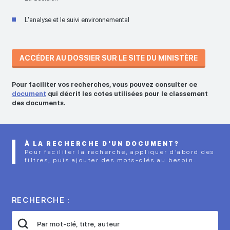
L'analyse et le suivi environnemental
ACCÉDER AU DOSSIER SUR LE SITE DU MINISTÈRE
Pour faciliter vos recherches, vous pouvez consulter ce
document
qui décrit les cotes utilisées pour le classement
des documents.
À LA RECHERCHE D'UN DOCUMENT?
Pour faciliter la recherche, appliquer d’abord des
filtres, puis ajouter des mots-clés au besoin.
RECHERCHE :