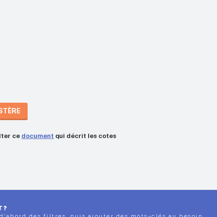
ISTÈRE
lter ce
document
qui décrit les cotes
T?
 d’abord des filtres, puis ajouter des mots-clés au besoin.