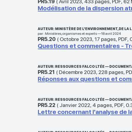
PR5.19
(
Avril 2023
,
433 pages
,
PDF
,
62
Modélisation de la dispersion a
AUTEUR: MINISTÈRE DE L'ENVIRONNEMENT, DE L
par : Ministères,organismes et experts —18 avril 2024
PR5.20
(
Octobre 2023
,
17 pages
,
PDF
,
Questions et commentaires - Tr
AUTEUR: RESSOURCES FALCO LTÉE — DOCUMENT
PR5.21
(
Décembre 2023
,
228 pages
,
P
Réponses aux questions et comm
AUTEUR: RESSOURCES FALCO LTÉE — DOCUMENT
PR5.22
(
Janvier 2022
,
4 pages
,
PDF
,
0.
Lettre concernant l'analyse de l