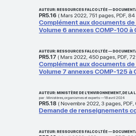
AUTEUR: RESSOURCES FALCO LTÉE — DOCUMENT
PR5.16
(
Mars 2022
,
751 pages
,
PDF
,
84
Complément aux documents de ré
Volume 6 annexes COMP-100 à
AUTEUR: RESSOURCES FALCO LTÉE — DOCUMENT
PR5.17
(
Mars 2022
,
450 pages
,
PDF
,
72
Complément aux documents de ré
Volume 7 annexes COMP-125 à
AUTEUR: MINISTÈRE DE L'ENVIRONNEMENT, DE L
par : Ministères,organismes et experts —18 avril 2024
PR5.18
(
Novembre 2022
,
3 pages
,
PDF
,
Demande de renseignements c
AUTEUR: RESSOURCES FALCO LTÉE — DOCUMENT