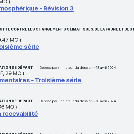
 MO
)
tmosphérique - Révision 3
A LUTTE CONTRE LES CHANGEMENTS CLIMATIQUES, DE LA FAUNE ET D
0.47 MO
)
oisième série
ATION DE DÉPART
Déposé par : Initiateur du dossier —18 avril 2024
DF
,
29 MO
)
entaires - Troisième série
ATION DE DÉPART
Déposé par : Initiateur du dossier —18 avril 2024
36 MO
)
a recevabilité