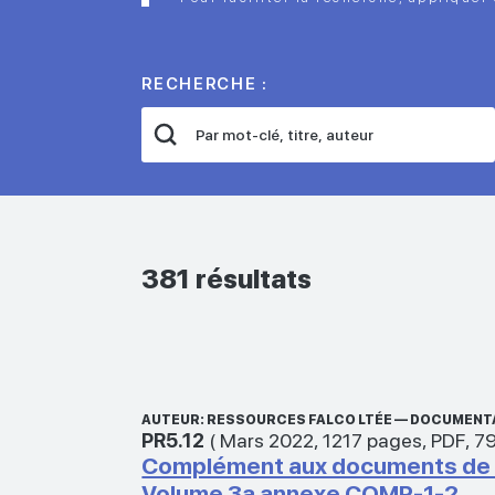
RECHERCHE :
381 résultats
AUTEUR: RESSOURCES FALCO LTÉE — DOCUMENT
PR5.12
(
Mars 2022
,
1217 pages
,
PDF
,
7
Complément aux documents de ré
Volume 3a annexe COMP-1-2