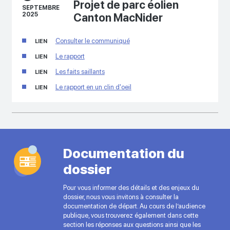
Projet de parc éolien
SEPTEMBRE
2025
Canton MacNider
Consulter le communiqué
LIEN
Le rapport
LIEN
Les faits saillants
LIEN
Le rapport en un clin d'oeil
LIEN
Documentation du
dossier
Pour vous informer des détails et des enjeux du
dossier, nous vous invitons à consulter la
documentation de départ. Au cours de l’audience
publique, vous trouverez également dans cette
section les réponses aux questions ainsi que les