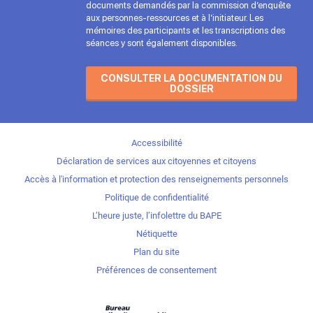
documents demandés par la commission d’enquête
aux personnes-ressources et à l’initiateur. Les
mémoires des participants et les transcriptions des
séances y sont également disponibles.
CONSULTER LA DOCUMENTATION DU
DOSSIER
Accessibilité
Déclaration de services aux citoyennes et citoyens
Accès à l'information et protection des renseignements personnels
Politique de confidentialité
L’heure juste, l’infolettre du BAPE
Nétiquette
Plan du site
Préférences de consentement