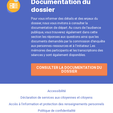
Documentation du
dossier
Pour vous informer des détails et des enjeux du
dossier, nous vous invitons à consulter la
documentation de départ. Au cours de l’audience
publique, vous trouverez également dans cette
section les réponses aux questions ainsi que les
documents demandés par la commission d’enquête
aux personnes-ressources et à l’initiateur. Les
mémoires des participants et les transcriptions des
séances y sont également disponibles.
CONSULTER LA DOCUMENTATION DU
DOSSIER
Accessibilité
Déclaration de services aux citoyennes et citoyens
Accès à l'information et protection des renseignements personnels
Politique de confidentialité