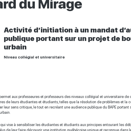
ard du Mirage
Activité d’initiation à un mandat d’
publique portant sur un projet de b
urbain
Niveau collégial et universitaire
rmet aux professeures et professeurs des niveaux collégial et universitaire d
s de leurs étudiantes et étudiants, telles que la résolution de problèmes et la 
 leur sens critique, le tout en recréant une audience publique du BAPE portant su
urbain.
e qui vise à sensibiliser les étudiantes et étudiants aux principes entourant les dé
us de leur faire découvrir une institution québécoise unique et reconnue dans 