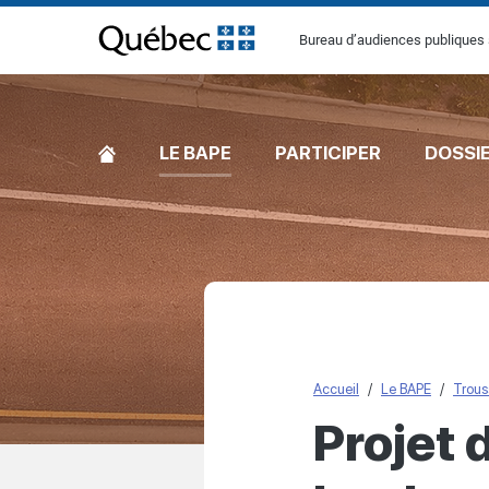
[Common.SkipToContent]
Bureau d’audiences publiques 
ACCUEIL
LE BAPE
PARTICIPER
DOSSI
Accueil
Le BAPE
Trous
Projet