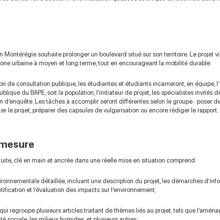
n Montérégie souhaite prolonger un boulevard situé sur son territoire. Le projet vi
ne urbaine à moyen et long terme, tout en encourageant la mobilité durable.
on de consultation publique, les étudiantes et étudiants incarneront, en équipe, 
lique du BAPE, soit la population, l’initiateur de projet, les spécialistes invités d
d’enquête. Les tâches à accomplir seront différentes selon le groupe : poser de
er le projet, préparer des capsules de vulgarisation ou encore rédiger le rapport.
 mesure
ratuite, clé en main et ancrée dans une réelle mise en situation comprend:
onnementale détaillée, incluant une description du projet, les démarches d’info
ntification et l’évaluation des impacts sur l’environnement;
qui regroupe plusieurs articles traitant de thèmes liés au projet, tels que l’aména
ité sociale, les milieux humides, et plusieurs autres;