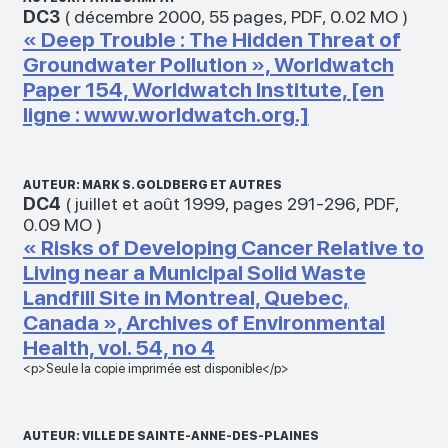
DC3
(
décembre 2000
,
55 pages
,
PDF
,
0.02 MO
)
« Deep Trouble : The Hidden Threat of
Groundwater Pollution », Worldwatch
Paper 154, Worldwatch Institute, [en
ligne : www.worldwatch.org.]
AUTEUR: MARK S. GOLDBERG ET AUTRES
DC4
(
juillet et août 1999
,
pages 291-296
,
PDF
,
0.09 MO
)
« Risks of Developing Cancer Relative to
Living near a Municipal Solid Waste
Landfill Site in Montreal, Quebec,
Canada », Archives of Environmental
Health, vol. 54, no 4
<p>Seule la copie imprimée est disponible</p>
AUTEUR: VILLE DE SAINTE-ANNE-DES-PLAINES