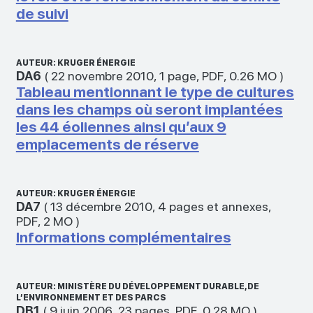
de suivi
AUTEUR: KRUGER ÉNERGIE
DA6
(
22 novembre 2010
,
1 page
,
PDF
,
0.26 MO
)
Tableau mentionnant le type de cultures
dans les champs où seront implantées
les 44 éoliennes ainsi qu’aux 9
emplacements de réserve
AUTEUR: KRUGER ÉNERGIE
DA7
(
13 décembre 2010
,
4 pages et annexes
,
PDF
,
2 MO
)
Informations complémentaires
AUTEUR: MINISTÈRE DU DÉVELOPPEMENT DURABLE, DE
L’ENVIRONNEMENT ET DES PARCS
DB1
(
9 juin 2006
,
23 pages
,
PDF
,
0.28 MO
)