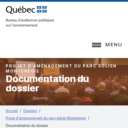
[Common.SkipToContent]
Bureau d’audiences publiques
sur l’environnement
MENU
PROJET D'AMÉNAGEMENT DU PARC ÉOLIEN
MONTÉRÉGIE
Documentation du
dossier
Accueil
Dossiers
Projet d'aménagement du parc éolien Montérégie
Documentation du dossier