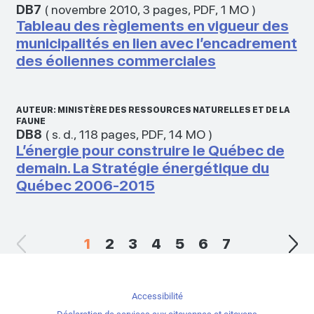
DB7
(
novembre 2010
,
3 pages
,
PDF
,
1 MO
)
Tableau des règlements en vigueur des
municipalités en lien avec l’encadrement
des éoliennes commerciales
AUTEUR: MINISTÈRE DES RESSOURCES NATURELLES ET DE LA
FAUNE
DB8
(
s. d.
,
118 pages
,
PDF
,
14 MO
)
L’énergie pour construire le Québec de
demain. La Stratégie énergétique du
Québec 2006-2015
1
2
3
4
5
6
7
Accessibilité