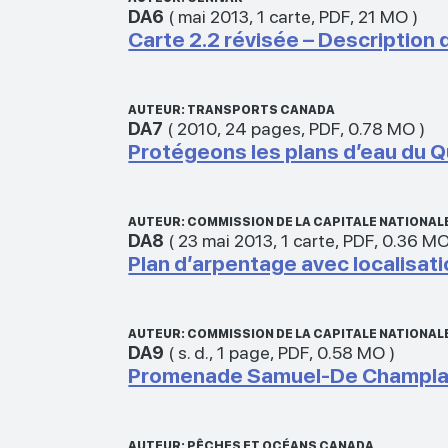
DA6
(
mai 2013
,
1 carte
,
PDF
,
21 MO
)
Carte 2.2 révisée – Description 
AUTEUR: TRANSPORTS CANADA
DA7
(
2010
,
24 pages
,
PDF
,
0.78 MO
)
Protégeons les plans d’eau du Q
AUTEUR: COMMISSION DE LA CAPITALE NATIONAL
DA8
(
23 mai 2013
,
1 carte
,
PDF
,
0.36 M
Plan d’arpentage avec localisat
AUTEUR: COMMISSION DE LA CAPITALE NATIONAL
DA9
(
s. d.
,
1 page
,
PDF
,
0.58 MO
)
Promenade Samuel-De Champlain 
AUTEUR: PÊCHES ET OCÉANS CANADA