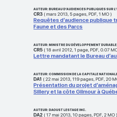
AUTEUR: BUREAU D’AUDIENCES PUBLIQUES SUR 
CR3
(
mars 2013
,
5 pages
,
PDF
,
1 MO
)
Requêtes d’audience publique t
Faune et des Parcs
AUTEUR: MINISTRE DU DÉVELOPPEMENT DURABLE, 
CR5
(
18 avril 2012
,
1 page
,
PDF
,
0.07 M
Lettre mandatant le Bureau d’au
AUTEUR: COMMISSION DE LA CAPITALE NATIONAL
DA1
(
22 mai 2013
,
119 pages
,
PDF
,
20 M
Présentation du projet d’aména
Sillery et la côte Gilmour à Qué
AUTEUR: DAOUST LESTAGE INC.
DA2
(
17 mai 2013
,
10 pages
,
PDF
,
2 MO