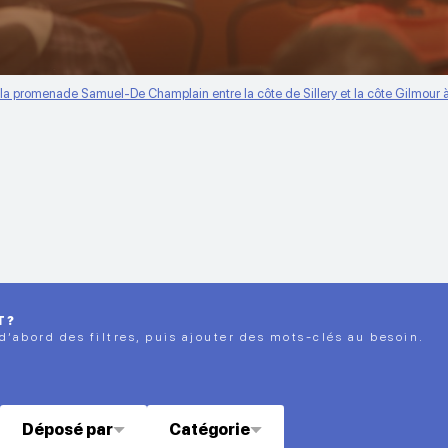
la promenade Samuel-De Champlain entre la côte de Sillery et la côte Gilmour
T?
 d’abord des filtres, puis ajouter des mots-clés au besoin.
Déposé par
Catégorie