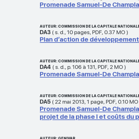
Promenade Samuel-De Champlain 
AUTEUR: COMMISSION DE LA CAPITALE NATIONAL
DA3
(
s. d.
,
10 pages
,
PDF
,
0.37 MO
)
Plan d’action de développemen
AUTEUR: COMMISSION DE LA CAPITALE NATIONALE
DA4
(
s. d.
,
p. 106 à 131
,
PDF
,
2 MO
)
Promenade Samuel-De Champlain 
AUTEUR: COMMISSION DE LA CAPITALE NATIONAL
DA5
(
22 mai 2013
,
1 page
,
PDF
,
0.10 MO
Promenade Samuel-De Champlain –
projet de la phase I et coûts du 
AUTEUR: GENIVAR