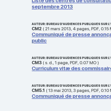
Liste des centres de consultatio
septembre 2013
AUTEUR: BUREAU D’AUDIENCES PUBLIQUES SUR 
CM2
(
21 mars 2013
,
4 pages
,
PDF
,
0.15
Communiqué de presse annonçant 
public
AUTEUR: BUREAU D’AUDIENCES PUBLIQUES SUR 
CM3
(
s. d.
,
1 page
,
PDF
,
0.07 MO
)
Curriculum vitæ des commissai
AUTEUR: BUREAU D’AUDIENCES PUBLIQUES SUR 
CM5.1
(
13 mai 2013
,
3 pages
,
PDF
,
0.10
Communiqué de presse annonçant