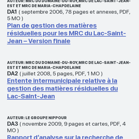
AUTEUR: MRC DU DOMAINE-DU-ROY, MRC DE LAC-SAINT-JEAN-
EST ET MRC DE MARIA-CHAPDELAINE
DA1
(
septembre 2006
,
78 pages et annexes
,
PDF
,
5 MO
)
Plan de gestion des matières
résiduelles pour les MRC du Lac-Saint-
Jean – Version finale
AUTEUR: MRC DU DOMAINE-DU-ROY, MRC DE LAC-SAINT-JEAN-
EST ET MRC DE MARIA-CHAPDELAINE
DA2
(
juillet 2008
,
5 pages
,
PDF
,
1 MO
)
Entente intermunicipale relative à la
gestion des matières résiduelles du
Lac-Saint-Jean
AUTEUR: LE GROUPE NIPPOUR
DA3
(
novembre 2009
,
9 pages et cartes
,
PDF
,
4
MO
)
Rapport d’analyse sur la recherche de