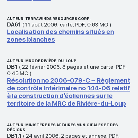
AUTEUR: TERRAWINDS RESOURCES CORP.
DA61
(
11 août 2006
,
carte
,
PDF
,
0.63 MO
)
Localisation des chemins situés en
zones blanches
AUTEUR: MRC DE RIVIÈRE-DU-LOUP
DB1
(
22 février 2006
,
8 pages et une carte
,
PDF
,
0.45 MO
)
Résolution no 2006-079-C − Règlement
de contrôle intérimaire no 144-06 relatif
à la construction d’éoliennes sur le
territoire de la MRC de Rivière-du-Loup
AUTEUR: MINISTÈRE DES AFFAIRES MUNICIPALES ET DES
RÉGIONS
DB1.1
(
24 avril 2006
,
2 pages et annexe
,
PDF
,