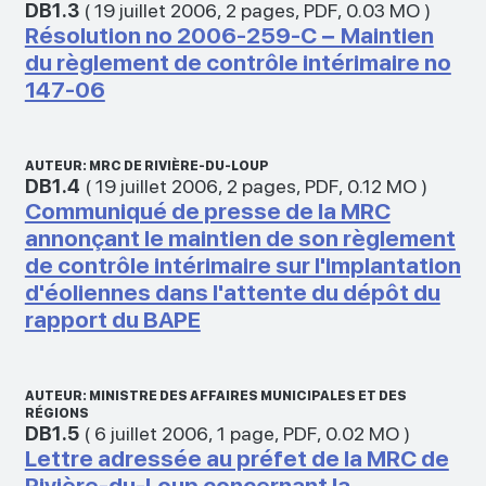
DB1.3
(
19 juillet 2006
,
2 pages
,
PDF
,
0.03 MO
)
Résolution no 2006-259-C − Maintien
du règlement de contrôle intérimaire no
147-06
AUTEUR: MRC DE RIVIÈRE-DU-LOUP
DB1.4
(
19 juillet 2006
,
2 pages
,
PDF
,
0.12 MO
)
Communiqué de presse de la MRC
annonçant le maintien de son règlement
de contrôle intérimaire sur l'implantation
d'éoliennes dans l'attente du dépôt du
rapport du BAPE
AUTEUR: MINISTRE DES AFFAIRES MUNICIPALES ET DES
RÉGIONS
DB1.5
(
6 juillet 2006
,
1 page
,
PDF
,
0.02 MO
)
Lettre adressée au préfet de la MRC de
Rivière-du-Loup concernant la