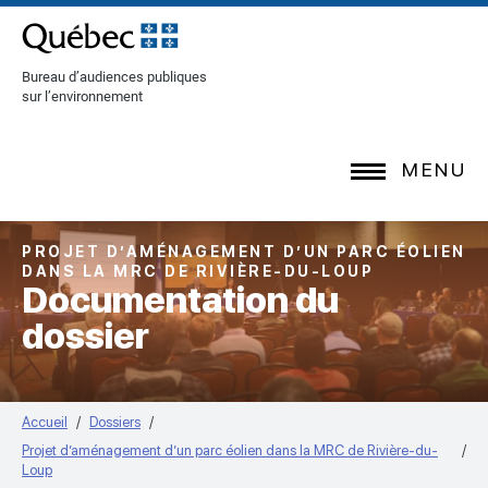
[Common.SkipToContent]
Bureau d’audiences publiques
sur l’environnement
MENU
PROJET D’AMÉNAGEMENT D’UN PARC ÉOLIEN
DANS LA MRC DE RIVIÈRE-DU-LOUP
Documentation du
dossier
Accueil
Dossiers
Projet d’aménagement d’un parc éolien dans la MRC de Rivière-du-
Loup