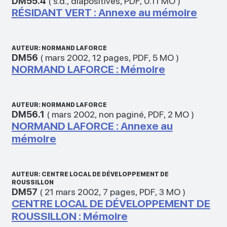
DM55.4
(
s.d.
,
diapositives
,
PDF
,
0.11 MO
)
RÉSIDANT VERT : Annexe au mémoire
AUTEUR: NORMAND LAFORCE
DM56
(
mars 2002
,
12 pages
,
PDF
,
5 MO
)
NORMAND LAFORCE : Mémoire
AUTEUR: NORMAND LAFORCE
DM56.1
(
mars 2002
,
non paginé
,
PDF
,
2 MO
)
NORMAND LAFORCE : Annexe au
mémoire
AUTEUR: CENTRE LOCAL DE DÉVELOPPEMENT DE
ROUSSILLON
DM57
(
21 mars 2002
,
7 pages
,
PDF
,
3 MO
)
CENTRE LOCAL DE DÉVELOPPEMENT DE
ROUSSILLON : Mémoire