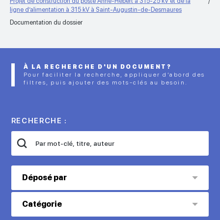
Projet de construction du poste Anne-Hébert à 315-25 kV et de la
ligne d’alimentation à 315 kV à Saint-Augustin-de-Desmaures
Documentation du dossier
À LA RECHERCHE D'UN DOCUMENT?
Pour faciliter la recherche, appliquer d’abord des
filtres, puis ajouter des mots-clés au besoin.
RECHERCHE :
Déposé par
Catégorie