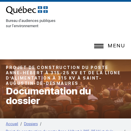
[Common.SkipToContent]
Bureau d’audiences publiques
sur l’environnement
MENU
PROJET DE CONSTRUCTION DU POSTE
ANNE-HÉBERT À 315-25 KV ET DE LA LIGNE
D’ALIMENTATION À 315 KV À SAINT-
AUGUSTIN-DE-DESMAURES
Documentation du
dossier
Accueil
Dossiers