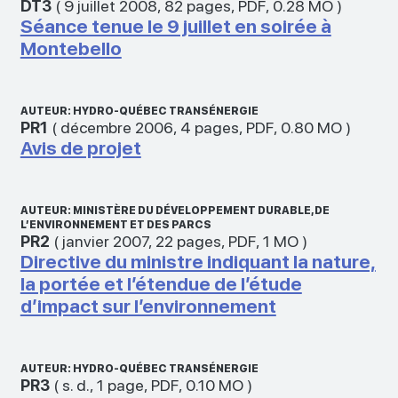
DT3
(
9 juillet 2008
,
82 pages
,
PDF
,
0.28 MO
)
Séance tenue le 9 juillet en soirée à
Montebello
AUTEUR: HYDRO-QUÉBEC TRANSÉNERGIE
PR1
(
décembre 2006
,
4 pages
,
PDF
,
0.80 MO
)
Avis de projet
AUTEUR: MINISTÈRE DU DÉVELOPPEMENT DURABLE, DE
L’ENVIRONNEMENT ET DES PARCS
PR2
(
janvier 2007
,
22 pages
,
PDF
,
1 MO
)
Directive du ministre indiquant la nature,
la portée et l’étendue de l’étude
d’impact sur l’environnement
AUTEUR: HYDRO-QUÉBEC TRANSÉNERGIE
PR3
(
s. d.
,
1 page
,
PDF
,
0.10 MO
)