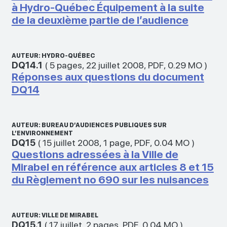
à Hydro-Québec Équipement à la suite
de la deuxième partie de l’audience
AUTEUR: HYDRO-QUÉBEC
DQ14.1
(
5 pages
,
22 juillet 2008
,
PDF
,
0.29 MO
)
Réponses aux questions du document
DQ14
AUTEUR: BUREAU D’AUDIENCES PUBLIQUES SUR
L’ENVIRONNEMENT
DQ15
(
15 juillet 2008
,
1 page
,
PDF
,
0.04 MO
)
Questions adressées à la Ville de
Mirabel en référence aux articles 8 et 15
du Règlement no 690 sur les nuisances
AUTEUR: VILLE DE MIRABEL
DQ15.1
(
17 juillet
,
2 pages
,
PDF
,
0.04 MO
)