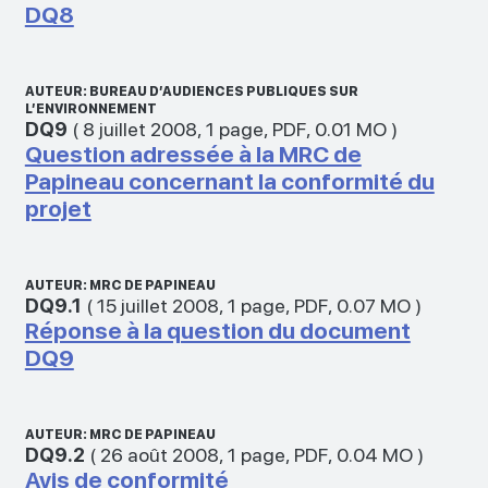
DQ8
AUTEUR: BUREAU D’AUDIENCES PUBLIQUES SUR
L’ENVIRONNEMENT
DQ9
(
8 juillet 2008
,
1 page
,
PDF
,
0.01 MO
)
Question adressée à la MRC de
Papineau concernant la conformité du
projet
AUTEUR: MRC DE PAPINEAU
DQ9.1
(
15 juillet 2008
,
1 page
,
PDF
,
0.07 MO
)
Réponse à la question du document
DQ9
AUTEUR: MRC DE PAPINEAU
DQ9.2
(
26 août 2008
,
1 page
,
PDF
,
0.04 MO
)
Avis de conformité