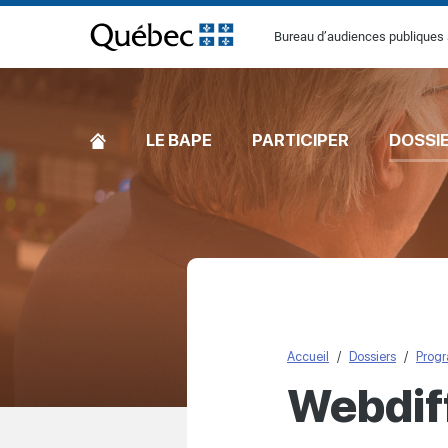
[Common.SkipToContent]
Bureau d’audiences publiques 
ACCUEIL
LE BAPE
PARTICIPER
DOSSI
Accueil
Dossiers
Progr
Webdif