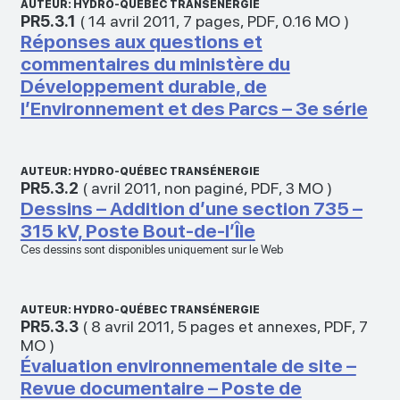
AUTEUR: HYDRO-QUÉBEC TRANSÉNERGIE
PR5.3.1
(
14 avril 2011
,
7 pages
,
PDF
,
0.16 MO
)
Réponses aux questions et
commentaires du ministère du
Développement durable, de
l’Environnement et des Parcs – 3e série
AUTEUR: HYDRO-QUÉBEC TRANSÉNERGIE
PR5.3.2
(
avril 2011
,
non paginé
,
PDF
,
3 MO
)
Dessins – Addition d’une section 735 –
315 kV, Poste Bout-de-l’Île
Ces dessins sont disponibles uniquement sur le Web
AUTEUR: HYDRO-QUÉBEC TRANSÉNERGIE
PR5.3.3
(
8 avril 2011
,
5 pages et annexes
,
PDF
,
7
MO
)
Évaluation environnementale de site –
Revue documentaire – Poste de