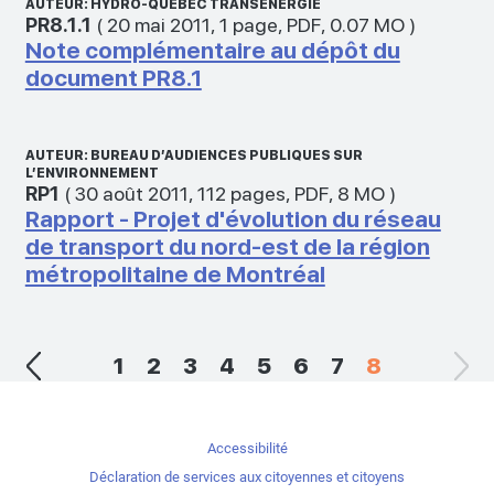
AUTEUR: HYDRO-QUÉBEC TRANSÉNERGIE
PR8.1.1
(
20 mai 2011
,
1 page
,
PDF
,
0.07 MO
)
Note complémentaire au dépôt du
document PR8.1
AUTEUR: BUREAU D’AUDIENCES PUBLIQUES SUR
L’ENVIRONNEMENT
RP1
(
30 août 2011
,
112 pages
,
PDF
,
8 MO
)
Rapport - Projet d'évolution du réseau
de transport du nord-est de la région
métropolitaine de Montréal
1
2
3
4
5
6
7
8
Accessibilité
Déclaration de services aux citoyennes et citoyens