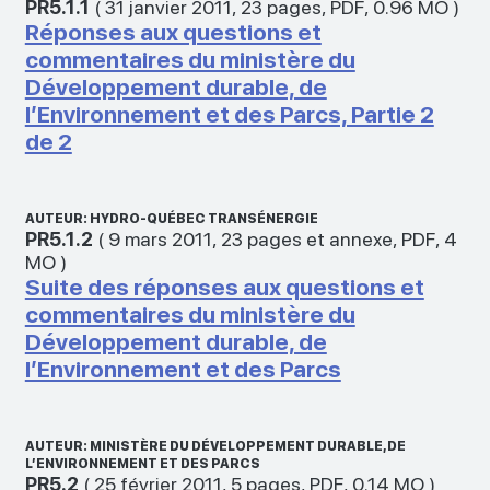
PR5.1.1
(
31 janvier 2011
,
23 pages
,
PDF
,
0.96 MO
)
Réponses aux questions et
commentaires du ministère du
Développement durable, de
l’Environnement et des Parcs, Partie 2
de 2
AUTEUR: HYDRO-QUÉBEC TRANSÉNERGIE
PR5.1.2
(
9 mars 2011
,
23 pages et annexe
,
PDF
,
4
MO
)
Suite des réponses aux questions et
commentaires du ministère du
Développement durable, de
l’Environnement et des Parcs
AUTEUR: MINISTÈRE DU DÉVELOPPEMENT DURABLE, DE
L’ENVIRONNEMENT ET DES PARCS
PR5.2
(
25 février 2011
,
5 pages
,
PDF
,
0.14 MO
)