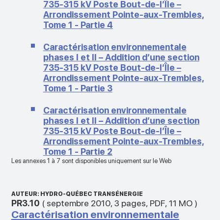
735‑315 kV Poste Bout-de-l’Île –
Arrondissement Pointe-aux-Trembles,
Tome 1 - Partie 4
Caractérisation environnementale
phases I et II – Addition d’une section
735‑315 kV Poste Bout-de-l’Île –
Arrondissement Pointe-aux-Trembles,
Tome 1 - Partie 3
Caractérisation environnementale
phases I et II – Addition d’une section
735‑315 kV Poste Bout-de-l’Île –
Arrondissement Pointe-aux-Trembles,
Tome 1 - Partie 2
Les annexes 1 à 7 sont disponibles uniquement sur le Web
AUTEUR: HYDRO-QUÉBEC TRANSÉNERGIE
PR3.10
(
septembre 2010
,
3 pages
,
PDF
,
11 MO
)
Caractérisation environnementale