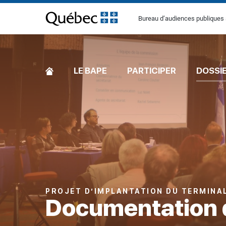
[Common.SkipToContent]
Bureau d’audiences publiques 
ACCUEIL
LE BAPE
PARTICIPER
DOSSI
PROJET D’IMPLANTATION DU TERMINA
Documentation 