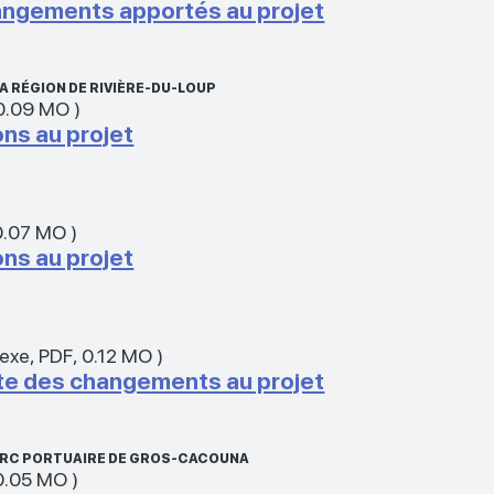
angements apportés au projet
A RÉGION DE RIVIÈRE-DU-LOUP
0.09 MO
)
ons au projet
0.07 MO
)
ons au projet
nexe
,
PDF
,
0.12 MO
)
te des changements au projet
ARC PORTUAIRE DE GROS-CACOUNA
0.05 MO
)