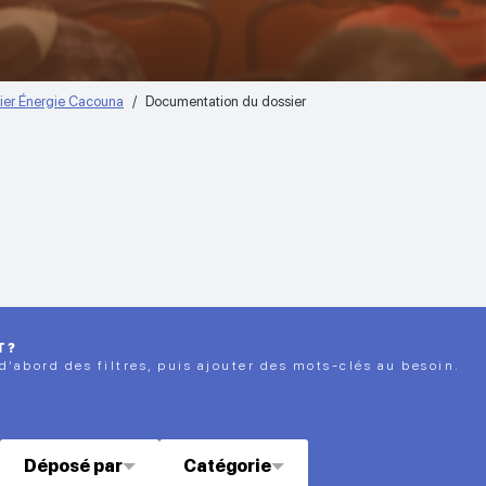
nier Énergie Cacouna
Documentation du dossier
T?
 d’abord des filtres, puis ajouter des mots-clés au besoin.
Déposé par
Catégorie