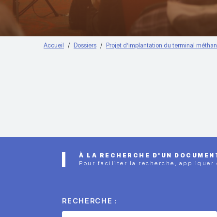
Accueil
Dossiers
Projet d’implantation du terminal métha
À LA RECHERCHE D'UN DOCUMEN
Pour faciliter la recherche, appliquer
RECHERCHE :