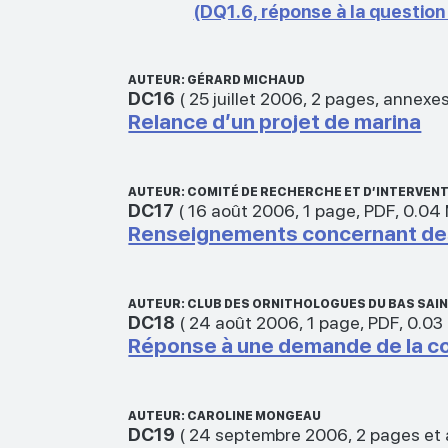
(DQ1.6, réponse à la question 
AUTEUR: GÉRARD MICHAUD
DC16
(
25 juillet 2006
,
2 pages, annexes
Relance d’un projet de marina
AUTEUR: COMITÉ DE RECHERCHE ET D’INTERVEN
DC17
(
16 août 2006
,
1 page
,
PDF
,
0.04
Renseignements concernant des
AUTEUR: CLUB DES ORNITHOLOGUES DU BAS SAI
DC18
(
24 août 2006
,
1 page
,
PDF
,
0.03
Réponse à une demande de la co
AUTEUR: CAROLINE MONGEAU
DC19
(
24 septembre 2006
,
2 pages et