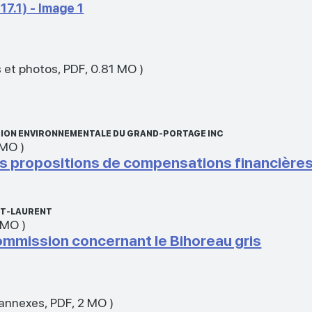
17.1) - Image 1
 et photos
,
PDF
,
0.81 MO
)
TION ENVIRONNEMENTALE DU GRAND-PORTAGE INC
 MO
)
 propositions de compensations financière
NT-LAURENT
 MO
)
mmission concernant le Bihoreau gris
 annexes
,
PDF
,
2 MO
)