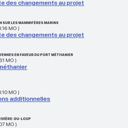
te des changements au projet
N SUR LES MAMMIFÈRES MARINS
0.16 MO
)
te des changements au projet
YENNES EN FAVEUR DU PORT MÉTHANIER
.61 MO
)
 méthanier
0.10 MO
)
ons additionnelles
RIVIÈRE-DU-LOUP
.07 MO
)