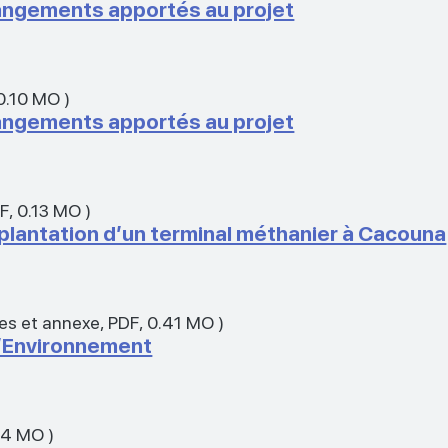
angements apportés au projet
0.10 MO
)
angements apportés au projet
F
,
0.13 MO
)
plantation d’un terminal méthanier à Cacouna
es et annexe
,
PDF
,
0.41 MO
)
l’Environnement
04 MO
)