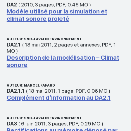
DA2
(
2010
,
3 pages
,
PDF
,
0.46 MO
)
Modèle utilisé pour la simulation et
climat sonore projeté
AUTEUR: SNC-LAVALIN ENVIRONNEMENT
DA2.1
(
18 mai 2011
,
2 pages et annexes
,
PDF
,
1
MO
)
Description de la modélisation – Climat
sonore
AUTEUR: MARCEL FAFARD
DA2.1.1
(
18 mai 2011
,
1 page
,
PDF
,
0.06 MO
)
Complément d’information au DA2.1
AUTEUR: SNC-LAVALIN ENVIRONNEMENT
DA3
(
6 juin 2011
,
3 pages
,
PDF
,
0.29 MO
)
Rectifications au mémoire déposé par