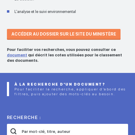
L'analyse et le suivi environnemental
ACCÉDER AU DOSSIER SUR LE SITE DU MINISTÈRE
Pour faciliter vos recherches, vous pouvez consulter ce
document
qui décrit les cotes utilisées pour le classement
des documents.
À LA RECHERCHE D'UN DOCUMENT?
Pour faciliter la recherche, appliquer d’abord des
filtres, puis ajouter des mots-clés au besoin.
RECHERCHE :