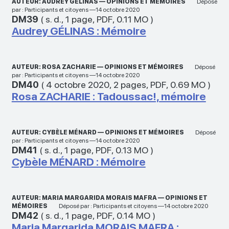
AUTEUR: AUDREY GÉLINAS — OPINIONS ET MÉMOIRES
Déposé
par : Participants et citoyens —14 octobre 2020
DM39
(
s. d.
,
1 page
,
PDF
,
0.11 MO
)
Audrey GÉLINAS : Mémoire
AUTEUR: ROSA ZACHARIE — OPINIONS ET MÉMOIRES
Déposé
par : Participants et citoyens —14 octobre 2020
DM40
(
4 octobre 2020
,
2 pages
,
PDF
,
0.69 MO
)
Rosa ZACHARIE : Tadoussac!, mémoire
AUTEUR: CYBÈLE MÉNARD — OPINIONS ET MÉMOIRES
Déposé
par : Participants et citoyens —14 octobre 2020
DM41
(
s. d.
,
1 page
,
PDF
,
0.13 MO
)
Cybèle MÉNARD : Mémoire
AUTEUR: MARIA MARGARIDA MORAIS MAFRA — OPINIONS ET
MÉMOIRES
Déposé par : Participants et citoyens —14 octobre 2020
DM42
(
s. d.
,
1 page
,
PDF
,
0.14 MO
)
Maria Margarida MORAIS MAFRA :