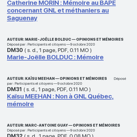
Catherine MORIN : Mémoire au BAPE
concernant GNL et méthaniers au
Saguenay
AUTEUR: MARIE-JOËLLE BOLDUC — OPINIONS ET MÉMOIRES
Déposé par : Participants et citoyens —9 octobre 2020
DM30
(
s. d.
,
1 page
,
PDF
,
0.11 MO
)
Marie-Joëlle BOLDUC : Mémoire
AUTEUR: KAÏSU MEEHAN — OPINIONS ET MÉMOIRES
Déposé
par : Participants et citoyens —9 octobre 2020
DM31
(
s. d.
,
1 page
,
PDF
,
0.11 MO
)
Kaïsu MEEHAN : Non à GNL Québec,
mémoire
AUTEUR: MARC-ANTOINE GUAY — OPINIONS ET MÉMOIRES
Déposé par : Participants et citoyens —9 octobre 2020
DM32
(
s. d.
,
1 page
,
PDF
,
0.08 MO
)