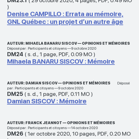
DM23.1
(
29 octobre 2020
,
4 pages
,
PDF
,
0.49 MO
)
Denise CAMPILLO : Errata au mémoire,
GNL Québec : un projet d’un autre âge
AUTEUR: MIHAELA BANARU SISCOV — OPINIONS ET MÉMOIRES
Déposé par : Participants et citoyens —9 octobre 2020
DM24
(
s. d.
,
1 page
,
PDF
,
0.09 MO
)
Mihaela BANARU SISCOV : Mémoire
AUTEUR: DAMIAN SISCOV — OPINIONS ET MÉMOIRES
Déposé
par : Participants et citoyens —9 octobre 2020
DM25
(
s. d.
,
1 page
,
PDF
,
0.11 MO
)
Damian SISCOV : Mémoire
AUTEUR: FRANCK JEANNOT — OPINIONS ET MÉMOIRES
Déposé par : Participants et citoyens —14 octobre 2020
DM26
(
1er octobre 2020
,
10 pages
,
PDF
,
0.20 MO