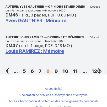
AUTEUR: YVES GAUTHIER — OPINIONS ET MÉMOIRES
Déposé
par : Participants et citoyens —14 octobre 2020
DM46
(
s. d.
,
3 pages
,
PDF
,
0.69 MO
)
Yves GAUTHIER : Mémoire
AUTEUR: LOUIS RAMIREZ — OPINIONS ET MÉMOIRES
Déposé
par : Participants et citoyens —14 octobre 2020
DM47
(
s. d.
,
1 page
,
PDF
,
0.13 MO
)
Louis RAMIREZ : Mémoire
1
...
5
6
7
8
9
10
11
...
120
Accessibilité
Déclaration de services aux citoyennes et citoyens
Accès à l'information et protection des renseignements personnels