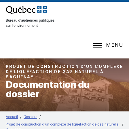
[Common.SkipToContent]
Bureau d’audiences publiques
sur l’environnement
MENU
PROJET DE CONSTRUCTION D’UN COMPLEXE
DE LIQUÉFACTION DE GAZ NATUREL À
SAGUENAY
Documentation du
dossier
Accueil
Dossiers
Projet de construction d’un complexe de liquéfaction de gaz naturel à