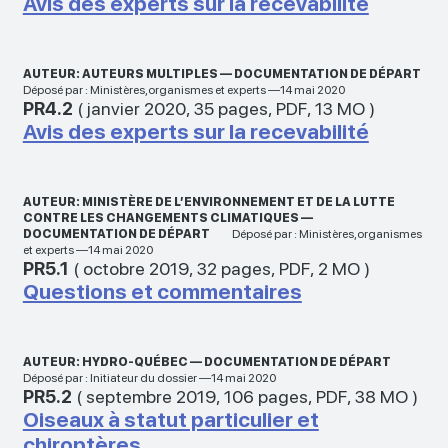
Avis des experts sur la recevabilité
AUTEUR: AUTEURS MULTIPLES — DOCUMENTATION DE DÉPART
Déposé par : Ministères,organismes et experts —14 mai 2020
PR4.2
(
janvier 2020
,
35 pages
,
PDF
,
13 MO
)
Avis des experts sur la recevabilité
AUTEUR: MINISTÈRE DE L’ENVIRONNEMENT ET DE LA LUTTE
CONTRE LES CHANGEMENTS CLIMATIQUES —
DOCUMENTATION DE DÉPART
Déposé par : Ministères,organismes
et experts —14 mai 2020
PR5.1
(
octobre 2019
,
32 pages
,
PDF
,
2 MO
)
Questions et commentaires
AUTEUR: HYDRO-QUÉBEC — DOCUMENTATION DE DÉPART
Déposé par : Initiateur du dossier —14 mai 2020
PR5.2
(
septembre 2019
,
106 pages
,
PDF
,
38 MO
)
Oiseaux à statut particulier et
chiroptères