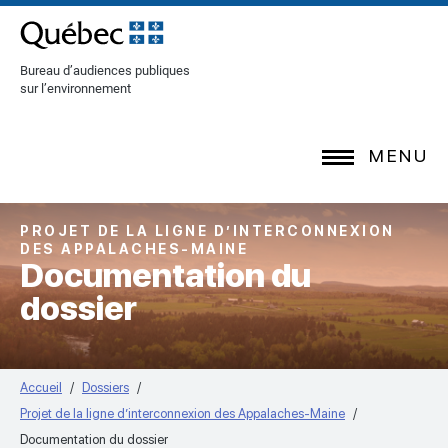
[Common.SkipToContent]
Bureau d’audiences publiques
sur l’environnement
MENU
PROJET DE LA LIGNE D’INTERCONNEXION
DES APPALACHES-MAINE
Documentation du
dossier
Accueil
Dossiers
Projet de la ligne d’interconnexion des Appalaches-Maine
Documentation du dossier