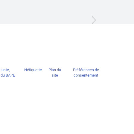
 juste,
Nétiquette
Plan du
Préférences de
re du BAPE
site
consentement