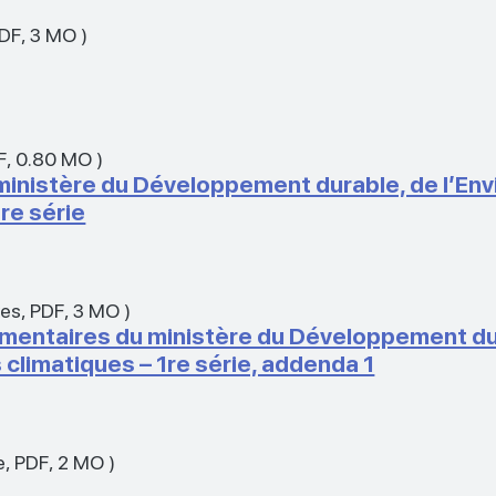
DF
,
3 MO
)
F
,
0.80 MO
)
inistère du Développement durable, de l’Envi
re série
xes
,
PDF
,
3 MO
)
entaires du ministère du Développement dur
climatiques – 1re série, addenda 1
e
,
PDF
,
2 MO
)