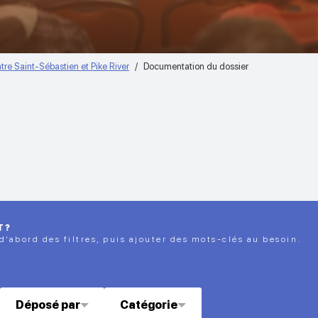
re Saint-Sébastien et Pike River
Documentation du dossier
T?
 d’abord des filtres, puis ajouter des mots-clés au besoin.
Déposé par
Catégorie