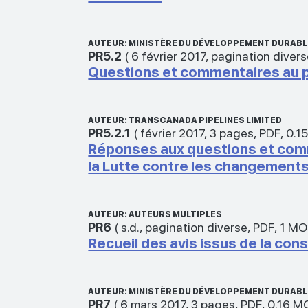
AUTEUR: MINISTÈRE DU DÉVELOPPEMENT DURABLE
PR5.2
(
6 février 2017
,
pagination diver
Questions et commentaires au p
AUTEUR: TRANSCANADA PIPELINES LIMITED
PR5.2.1
(
février 2017
,
3 pages
,
PDF
,
0.1
Réponses aux questions et comm
la Lutte contre les changements
AUTEUR: AUTEURS MULTIPLES
PR6
(
s.d.
,
pagination diverse
,
PDF
,
1 MO
Recueil des avis issus de la co
AUTEUR: MINISTÈRE DU DÉVELOPPEMENT DURABLE
PR7
(
6 mars 2017
,
3 pages
,
PDF
,
0.16 M