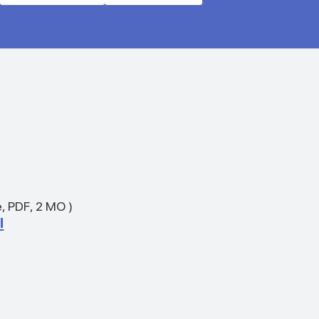
e
,
PDF
,
2 MO
)
l