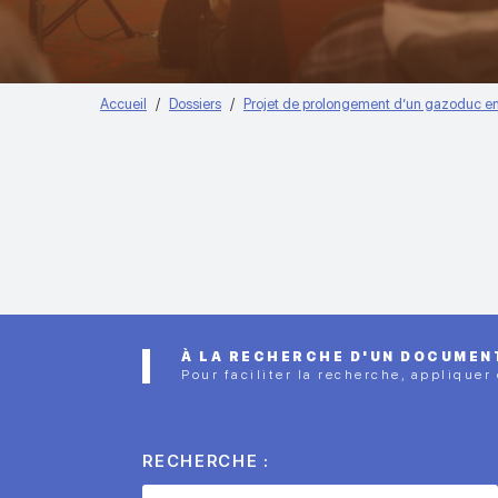
Accueil
Dossiers
Projet de prolongement d’un gazoduc ent
À LA RECHERCHE D'UN DOCUMEN
Pour faciliter la recherche, appliquer
RECHERCHE :