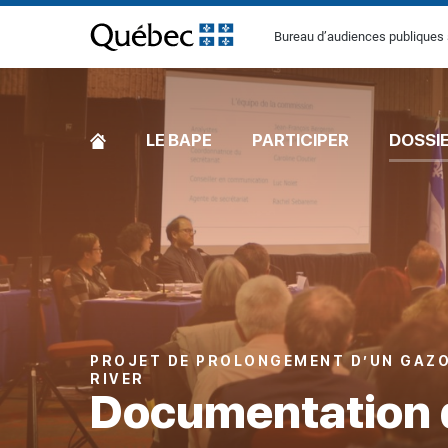
[Common.SkipToContent]
Bureau d’audiences publiques 
ACCUEIL
LE BAPE
PARTICIPER
DOSSI
PROJET DE PROLONGEMENT D’UN GAZO
RIVER
Documentation 