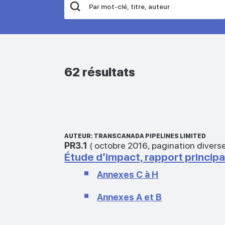
62 résultats
AUTEUR: TRANSCANADA PIPELINES LIMITED
PR3.1
(
octobre 2016
,
pagination divers
Étude d’impact, rapport principa
Annexes C à H
Annexes A et B