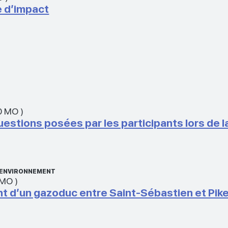
de d’impact
0 MO
)
tions posées par les participants lors de l
L’ENVIRONNEMENT
 MO
)
t d’un gazoduc entre Saint-Sébastien et Pike