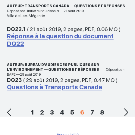
AUTEUR: TRANSPORTS CANADA — QUESTIONS ET RÉPONSES
Déposé par : Initiateur du dossier —21 août 2019
Ville de Lac-Mégantic
DQ22.1
(
21 août 2019
,
2 pages
,
PDF
,
0.06 MO
)
Réponse à la question du document
DQ22
AUTEUR: BUREAU D’AUDIENCES PUBLIQUES SUR
L’ENVIRONNEMENT — QUESTIONS ET RÉPONSES
Déposé par :
BAPE —29 août 2019
DQ23
(
29 août 2019
,
2 pages
,
PDF
,
0.47 MO
)
Questions à Transports Canada
1
2
3
4
5
6
7
8
Accessibilité