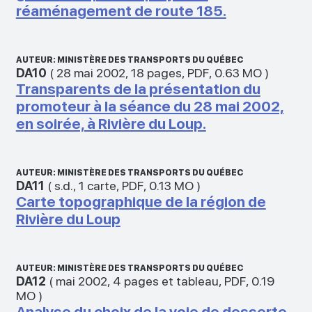
réaménagement de route 185.
AUTEUR: MINISTÈRE DES TRANSPORTS DU QUÉBEC
DA10
(
28 mai 2002
,
18 pages
,
PDF
,
0.63 MO
)
Transparents de la présentation du
promoteur à la séance du 28 mai 2002,
en soirée, à Rivière du Loup.
AUTEUR: MINISTÈRE DES TRANSPORTS DU QUÉBEC
DA11
(
s.d.
,
1 carte
,
PDF
,
0.13 MO
)
Carte topographique de la région de
Rivière du Loup
AUTEUR: MINISTÈRE DES TRANSPORTS DU QUÉBEC
DA12
(
mai 2002
,
4 pages et tableau
,
PDF
,
0.19
MO
)
Analyse du choix de la voie de desserte