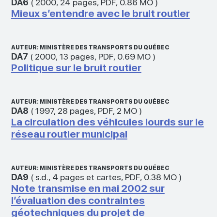
DA6
(
2000
,
24 pages
,
PDF
,
0.86 MO
)
Mieux s’entendre avec le bruit routier
AUTEUR: MINISTÈRE DES TRANSPORTS DU QUÉBEC
DA7
(
2000
,
13 pages
,
PDF
,
0.69 MO
)
Politique sur le bruit routier
AUTEUR: MINISTÈRE DES TRANSPORTS DU QUÉBEC
DA8
(
1997
,
28 pages
,
PDF
,
2 MO
)
La circulation des véhicules lourds sur le
réseau routier municipal
AUTEUR: MINISTÈRE DES TRANSPORTS DU QUÉBEC
DA9
(
s.d.
,
4 pages et cartes
,
PDF
,
0.38 MO
)
Note transmise en mai 2002 sur
l’évaluation des contraintes
géotechniques du projet de