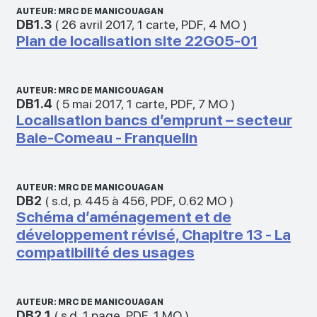
AUTEUR: MRC DE MANICOUAGAN
DB1.3
(
26 avril 2017
,
1 carte
,
PDF
,
4 MO
)
Plan de localisation site 22G05-01
AUTEUR: MRC DE MANICOUAGAN
DB1.4
(
5 mai 2017
,
1 carte
,
PDF
,
7 MO
)
Localisation bancs d’emprunt – secteur
Baie‑Comeau - Franquelin
AUTEUR: MRC DE MANICOUAGAN
DB2
(
s.d
,
p. 445 à 456
,
PDF
,
0.62 MO
)
Schéma d’aménagement et de
développement révisé, Chapitre 13 - La
compatibilité des usages
AUTEUR: MRC DE MANICOUAGAN
DB2.1
(
s.d
,
1 page
,
PDF
,
1 MO
)