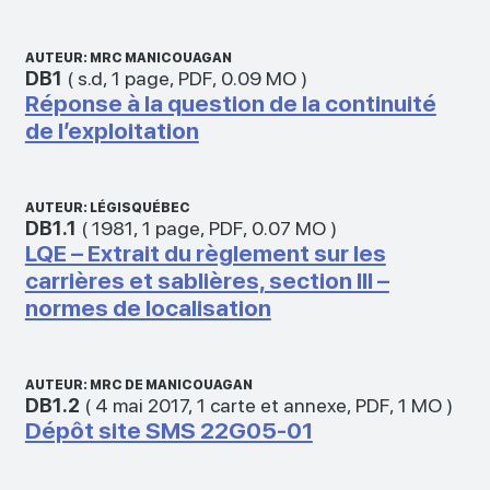
AUTEUR: MRC MANICOUAGAN
DB1
(
s.d
,
1 page
,
PDF
,
0.09 MO
)
Réponse à la question de la continuité
de l’exploitation
AUTEUR: LÉGISQUÉBEC
DB1.1
(
1981
,
1 page
,
PDF
,
0.07 MO
)
LQE – Extrait du règlement sur les
carrières et sablières, section III –
normes de localisation
AUTEUR: MRC DE MANICOUAGAN
DB1.2
(
4 mai 2017
,
1 carte et annexe
,
PDF
,
1 MO
)
Dépôt site SMS 22G05-01