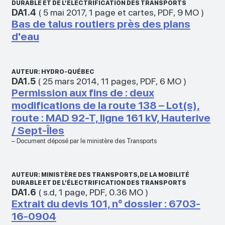
DURABLE ET DE L’ÉLECTRIFICATION DES TRANSPORTS
DA1.4
(
5 mai 2017
,
1 page et cartes
,
PDF
,
9 MO
)
Bas de talus routiers près des plans
d'eau
AUTEUR: HYDRO-QUÉBEC
DA1.5
(
25 mars 2014
,
11 pages
,
PDF
,
6 MO
)
Permission aux fins de : deux
modifications de la route 138 – Lot(s),
route : MAD 92-T, ligne 161 kV, Hauterive
/ Sept-Îles
– Document déposé par le ministère des Transports
AUTEUR: MINISTÈRE DES TRANSPORTS, DE LA MOBILITÉ
DURABLE ET DE L’ÉLECTRIFICATION DES TRANSPORTS
DA1.6
(
s.d
,
1 page
,
PDF
,
0.36 MO
)
Extrait du devis 101, n° dossier : 6703-
16-0904