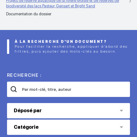
Projets de réserve aquatique de la rivière Moisie et de réserves de
biodiversité des lacs Pasteur, Gensart et Bright Sand
Documentation du dossier
À LA RECHERCHE D'UN DOCUMENT?
Pour faciliter la recherche, appliquer d’abord des
filtres, puis ajouter des mots-clés au besoin.
RECHERCHE :
Déposé par
Catégorie