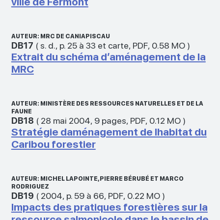
ville de Fermont
AUTEUR: MRC DE CANIAPISCAU
DB17
(
s. d.
,
p. 25 à 33 et carte
,
PDF
,
0.58 MO
)
Extrait du schéma d’aménagement de la
MRC
AUTEUR: MINISTÈRE DES RESSOURCES NATURELLES ET DE LA
FAUNE
DB18
(
28 mai 2004
,
9 pages
,
PDF
,
0.12 MO
)
Stratégie daménagement de lhabitat du
Caribou forestier
AUTEUR: MICHEL LAPOINTE, PIERRE BÉRUBÉ ET MARCO
RODRIGUEZ
DB19
(
2004
,
p. 59 à 66
,
PDF
,
0.22 MO
)
Impacts des pratiques forestières sur la
ressource salmonicole dans le bassin de