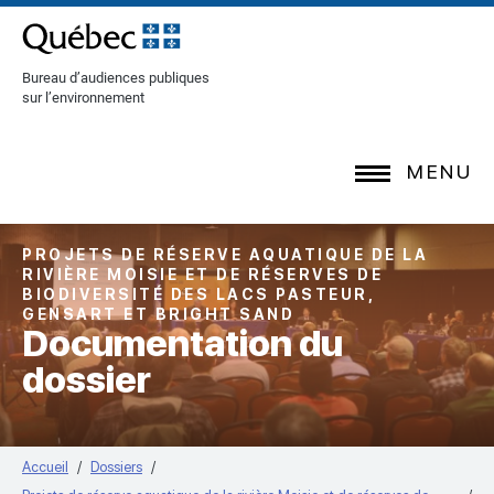
[Common.SkipToContent]
Bureau d’audiences publiques
sur l’environnement
MENU
PROJETS DE RÉSERVE AQUATIQUE DE LA
RIVIÈRE MOISIE ET DE RÉSERVES DE
BIODIVERSITÉ DES LACS PASTEUR,
GENSART ET BRIGHT SAND
Documentation du
dossier
Accueil
Dossiers