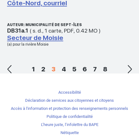
Côte-Nord, courriel
AUTEUR: MUNICIPALITÉ DE SEPT-ÎLES
DB31a.1
(
s. d.
,
1 carte
,
PDF
,
0.42 MO
)
Secteur de Moisie
(a) pour la rivière Moisie
1
2
3
4
5
6
7
8
Accessibilité
Déclaration de services aux citoyennes et citoyens
Accès à l'information et protection des renseignements personnels
Politique de confidentialité
L’heure juste, l’infolettre du BAPE
Nétiquette