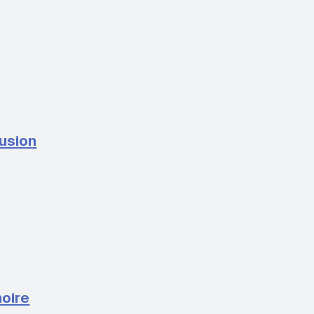
usion
oire