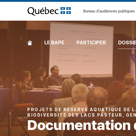
[Common.SkipToContent]
Bureau d’audiences publiques 
ACCUEIL
LE BAPE
PARTICIPER
DOSSI
PROJETS DE RÉSERVE AQUATIQUE DE LA
BIODIVERSITÉ DES LACS PASTEUR, GE
Documentation 