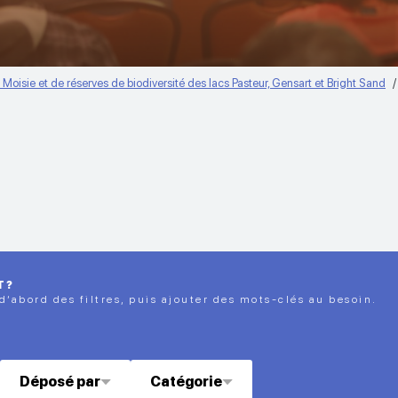
e Moisie et de réserves de biodiversité des lacs Pasteur, Gensart et Bright Sand
T?
 d’abord des filtres, puis ajouter des mots-clés au besoin.
Déposé par
Catégorie