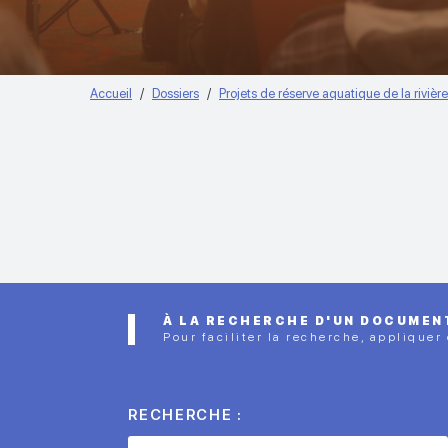
Accueil
Dossiers
Projets de réserve aquatique de la rivièr
À LA RECHERCHE D'UN DOCUMEN
Pour faciliter la recherche, appliquer
RECHERCHE :