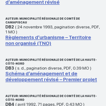
d’aménagement révisé
AUTEUR: MUNICIPALITÉ RÉGIONALE DE COMTÉ DE
CANIAPISCAU
DB2
(
24 novembre 1993
,
pagination diverse
,
PDF
,
1 MO
)
Règlements d’urbanisme – Territoire
non organisé (TNO)
AUTEUR: MUNICIPALITÉ RÉGIONALE DE COMTÉ DE LA HAUTE-
CÔTE-NORD
DB3
(
s. d.
,
pagination diverse
,
PDF
,
0.39 MO
)
Schéma d’aménagement et de
développement révisé – Premier projet
AUTEUR: MUNICIPALITÉ RÉGIONALE DE COMTÉ DE LA HAUTE-
CÔTE-NORD
DB4
(
avril 1992
,
71 pages
,
PDF
,
0.43 MO
)