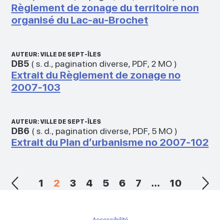
Règlement de zonage du territoire non
organisé du Lac-au-Brochet
AUTEUR: VILLE DE SEPT-ÎLES
DB5
(
s. d.
,
pagination diverse
,
PDF
,
2 MO
)
Extrait du Règlement de zonage no
2007-103
AUTEUR: VILLE DE SEPT-ÎLES
DB6
(
s. d.
,
pagination diverse
,
PDF
,
5 MO
)
Extrait du Plan d’urbanisme no 2007-102
1
2
3
4
5
6
7
...
10
Accessibilité