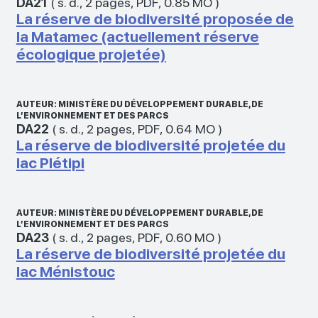
DA21
(
s. d.
,
2 pages
,
PDF
,
0.85 MO
)
La réserve de biodiversité proposée de
la Matamec (actuellement réserve
écologique projetée)
AUTEUR: MINISTÈRE DU DÉVELOPPEMENT DURABLE, DE
L’ENVIRONNEMENT ET DES PARCS
DA22
(
s. d.
,
2 pages
,
PDF
,
0.64 MO
)
La réserve de biodiversité projetée du
lac Plétipi
AUTEUR: MINISTÈRE DU DÉVELOPPEMENT DURABLE, DE
L’ENVIRONNEMENT ET DES PARCS
DA23
(
s. d.
,
2 pages
,
PDF
,
0.60 MO
)
La réserve de biodiversité projetée du
lac Ménistouc