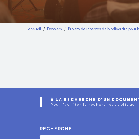
Accueil
Dossiers
Projets de réserves de biodiversité pour h
À LA RECHERCHE D'UN DOCUMEN
Pour faciliter la recherche, appliquer
RECHERCHE :