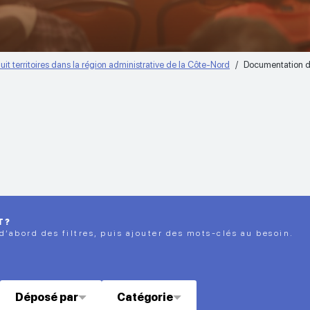
uit territoires dans la région administrative de la Côte-Nord
Documentation d
T?
 d’abord des filtres, puis ajouter des mots-clés au besoin.
Déposé par
Catégorie