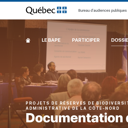
[Common.SkipToContent]
Bureau d’audiences publiques 
ACCUEIL
LE BAPE
PARTICIPER
DOSSI
PROJETS DE RÉSERVES DE BIODIVERSI
ADMINISTRATIVE DE LA CÔTE-NORD
Documentation 