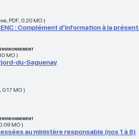
exe
,
PDF
,
0.20 MO
)
C : Complément d’information à la présenta
L’ENVIRONNEMENT
.10 MO
)
 Fjord-du-Saguenay
,
0.17 MO
)
L’ENVIRONNEMENT
0.09 MO
)
ssées au ministère responsable (nos 1 à 8)