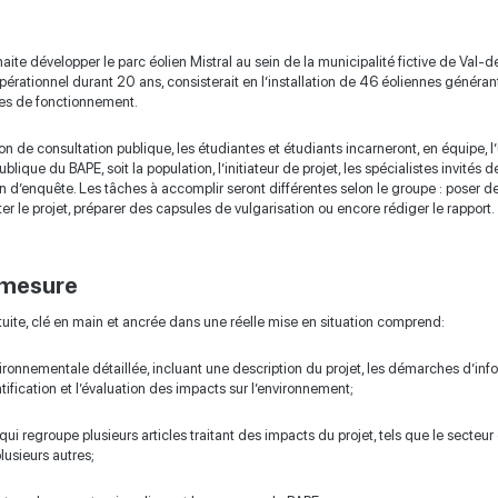
uhaite développer le parc éolien Mistral au sein de la municipalité fictive de Val-
it opérationnel durant 20 ans, consisterait en l’installation de 46 éoliennes gén
les de fonctionnement.
on de consultation publique, les étudiantes et étudiants incarneront, en équipe, 
lique du BAPE, soit la population, l’initiateur de projet, les spécialistes invités d
d’enquête. Les tâches à accomplir seront différentes selon le groupe : poser de
er le projet, préparer des capsules de vulgarisation ou encore rédiger le rapport.
 mesure
ratuite, clé en main et ancrée dans une réelle mise en situation comprend:
onnementale détaillée, incluant une description du projet, les démarches d’info
ntification et l’évaluation des impacts sur l’environnement;
qui regroupe plusieurs articles traitant des impacts du projet, tels que le secteur é
lusieurs autres;