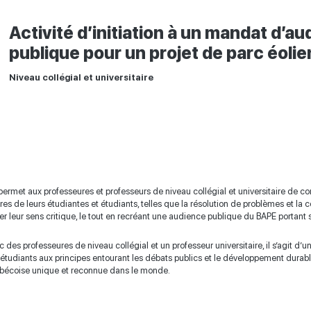
Activité d’initiation à un mandat d’a
publique pour un projet de parc éolie
Niveau
c
ollégial
et
u
niversitaire
rmet aux professeures et professeurs de niveau collégial et universitaire de c
s de leurs étudiantes et étudiants, telles que la résolution de problèmes et la 
 leur sens critique, le tout en recréant une audience publique du BAPE portant sur
des professeures de niveau collégial et un professeur universitaire, il s’agit d’un
t étudiants aux principes entourant les débats publics et le développement durable
uébécoise unique et reconnue dans le monde.