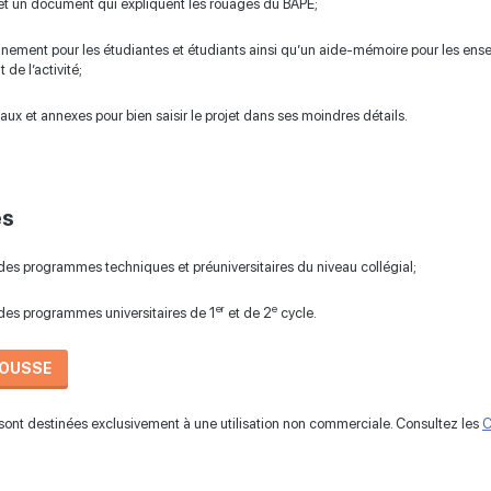
et un document qui expliquent les rouages du BAPE;
ment pour les étudiantes et étudiants ainsi qu’un aide-mémoire pour les ense
 de l’activité;
aux et annexes pour bien saisir le projet dans ses moindres détails.
és
 des programmes techniques et préuniversitaires du niveau collégial;
er
e
 des programmes universitaires de 1
et de 2
cycle.
ROUSSE
ont destinées exclusivement à une utilisation non commerciale. Consultez les
C