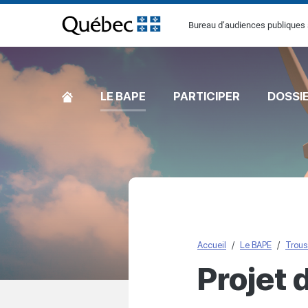
[Common.SkipToContent]
Bureau d’audiences publiques 
ACCUEIL
LE BAPE
PARTICIPER
DOSSI
Accueil
Le BAPE
Trous
Projet 