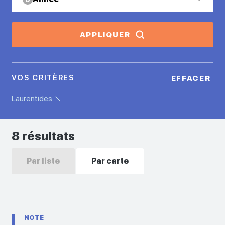
APPLIQUER
VOS CRITÈRES
EFFACER
Laurentides
8 résultats
Par liste
Par carte
NOTE