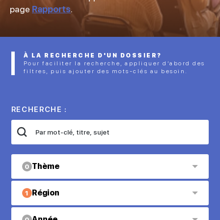
page
Rapports
.
À LA RECHERCHE D'UN DOSSIER?
Pour faciliter la recherche, appliquer d’abord des
filtres, puis ajouter des mots-clés au besoin.
RECHERCHE :
Thème
0
Région
1
Année
0