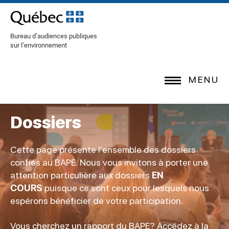
[Common.SkipToContent]
Bureau d’audiences publiques
sur l’environnement
MENU
Dossiers
Cette page présente l'ensemble des dossiers
confiés au BAPE. Nous vous invitons à porter une
attention particulière aux dossiers
EN
COURS
puisque ce sont ceux pour lesquels nous
espérons bénéficier de votre participation.
Vous cherchez un rapport du BAPE? Accédez à la