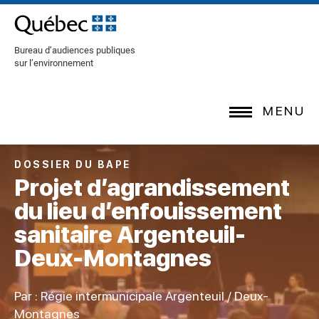
[Common.SkipToContent]
Bureau d’audiences publiques
sur l’environnement
MENU
DOSSIER DU BAPE
Projet d’agrandissement
du lieu d’enfouissement
sanitaire Argenteuil-
Deux-Montagnes
Par : Régie intermunicipale Argenteuil / Deux-
Montagnes