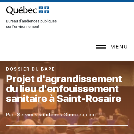
[Common.SkipToContent]
Bureau d’audiences publiques
sur l’environnement
MENU
DOSSIER DU BAPE
Projet d'agrandissement
du lieu d'enfouissement
sanitaire à Saint-Rosaire
Par : Services sanitaires Gaudreau inc.