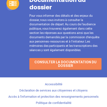
dossier
Pour vous informer des détails et des enjeux du
dossier, nous vous invitons à consulter la
documentation de départ. Au cours de l’audience
publique, vous trouverez également dans cette
section les réponses aux questions ainsi que les
documents demandés par la commission d’enquête
aux personnes-ressources et à l’initiateur. Les
mémoires des participants et les transcriptions des
séances y sont également disponibles.
CONSULTER LA DOCUMENTATION DU
DOSSIER
Accessibilité
Déclaration de services aux citoyennes et citoyens
Accès à l'information et protection des renseignements personnels
Politique de confidentialité