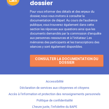
dossier
Pour vous informer des détails et des enjeux du
dossier, nous vous invitons à consulter la
documentation de départ. Au cours de l’audience
publique, vous trouverez également dans cette
section les réponses aux questions ainsi que les
documents demandés par la commission d’enquête
aux personnes-ressources et à l’initiateur. Les
mémoires des participants et les transcriptions des
séances y sont également disponibles.
CONSULTER LA DOCUMENTATION DU
DOSSIER
Accessibilité
Déclaration de services aux citoyennes et citoyens
Accès à l'information et protection des renseignements personnels
Politique de confidentialité
L’heure juste, l’infolettre du BAPE