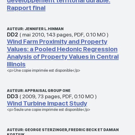
développement territorial durable.
Rapport final
AUTEUR: JENNIFER L. HINMAN
DD2
(
mai 2010
,
143 pages
,
PDF
,
0.10 MO
)
Wind Farm Proximity and Property
Values: a Pooled Hedonic Regression
Analysis of Property Values in Central
Illinois
<p>Une copie imprimée est disponible</p>
AUTEUR: APPRAISAL GROUP ONE
DD3
(
2009
,
73 pages
,
PDF
,
0.10 MO
)
Wind Turbine Impact Study
<p>Seule une copie imprimée est disponible</p>
AUTEUR: GEORGE STERZINGER, FREDRIC BECK ET DAMIAN
KOSTIUK