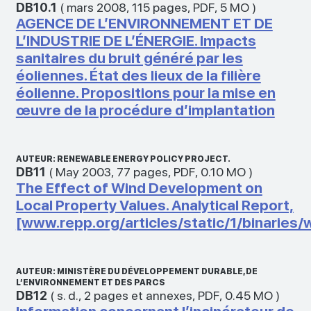
DB10.1
(
mars 2008
,
115 pages
,
PDF
,
5 MO
)
AGENCE DE L’ENVIRONNEMENT ET DE
L’INDUSTRIE DE L’ÉNERGIE. Impacts
sanitaires du bruit généré par les
éoliennes. État des lieux de la filière
éolienne. Propositions pour la mise en
œuvre de la procédure d’implantation
AUTEUR: RENEWABLE ENERGY POLICY PROJECT.
DB11
(
May 2003
,
77 pages
,
PDF
,
0.10 MO
)
The Effect of Wind Development on
Local Property Values. Analytical Report,
[www.repp.org/articles/static/1/binaries/w
AUTEUR: MINISTÈRE DU DÉVELOPPEMENT DURABLE, DE
L’ENVIRONNEMENT ET DES PARCS
DB12
(
s. d.
,
2 pages et annexes
,
PDF
,
0.45 MO
)