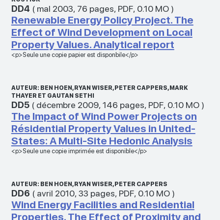
DD4
(
maI 2003
,
76 pages
,
PDF
,
0.10 MO
)
Renewable Energy Policy Project. The
Effect of Wind Development on Local
Property Values. Analytical report
<p>Seule une copie papier est disponbile</p>
AUTEUR: BEN HOEN, RYAN WISER, PETER CAPPERS, MARK
THAYER ET GAUTAN SETHI
DD5
(
décembre 2009
,
146 pages
,
PDF
,
0.10 MO
)
The Impact of Wind Power Projects on
Résidential Property Values in United-
States: A Multi-Site Hedonic Analysis
<p>Seule une copie imprimée est disponible</p>
AUTEUR: BEN HOEN, RYAN WISER, PETER CAPPERS
DD6
(
avril 2010
,
33 pages
,
PDF
,
0.10 MO
)
Wind Energy Facilities and Residential
Properties. The Effect of Proximity and