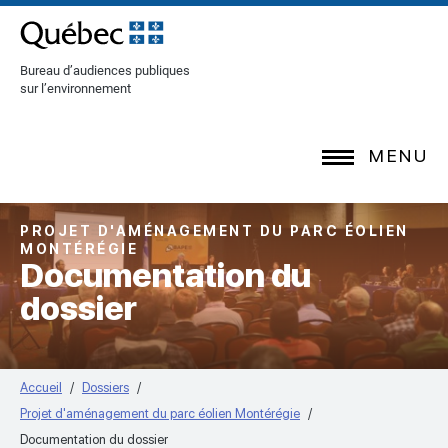
[Common.SkipToContent]
Bureau d’audiences publiques
sur l’environnement
MENU
PROJET D'AMÉNAGEMENT DU PARC ÉOLIEN
MONTÉRÉGIE
Documentation du
dossier
Accueil
Dossiers
Projet d'aménagement du parc éolien Montérégie
Documentation du dossier