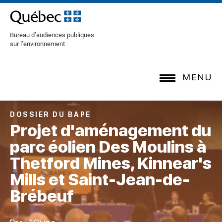
[Common.SkipToContent]
Bureau d’audiences publiques
sur l’environnement
MENU
DOSSIER DU BAPE
Projet d'aménagement du
parc éolien Des Moulins à
Thetford Mines, Kinnear's
Mills et Saint-Jean-de-
Brébeuf