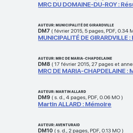
MRC DU DOMAINE-DU-ROY : Rés
AUTEUR: MUNICIPALITÉ DE GIRARDVILLE
DM7
(
février 2015
,
5 pages
,
PDF
,
0.34 
MUNICIPALITÉ DE GIRARDVILLE :
AUTEUR: MRC DE MARIA-CHAPDELAINE
DM8
(
17 février 2015
,
27 pages et ann
MRC DE MARIA-CHAPDELAINE : 
AUTEUR: MARTIN ALLARD
DM9
(
s. d.
,
4 pages
,
PDF
,
0.06 MO
)
Martin ALLARD : Mémoire
AUTEUR: AVENTURAID
DM10
(
s. d.
,
2 pages
,
PDF
,
0.13 MO
)