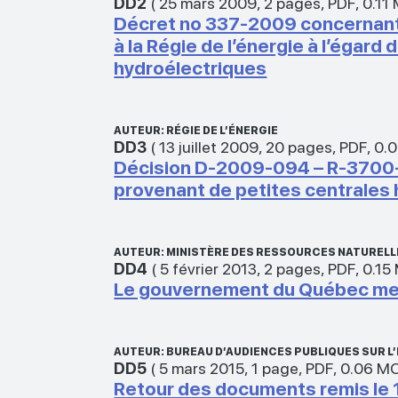
DD2
(
25 mars 2009
,
2 pages
,
PDF
,
0.11
Décret no 337-2009 concernant
à la Régie de l’énergie à l’égar
hydroélectriques
AUTEUR: RÉGIE DE L’ÉNERGIE
DD3
(
13 juillet 2009
,
20 pages
,
PDF
,
0.
Décision D-2009-094 – R-3700-
provenant de petites centrales
AUTEUR: MINISTÈRE DES RESSOURCES NATURELL
DD4
(
5 février 2013
,
2 pages
,
PDF
,
0.15
Le gouvernement du Québec met 
AUTEUR: BUREAU D’AUDIENCES PUBLIQUES SUR 
DD5
(
5 mars 2015
,
1 page
,
PDF
,
0.06 M
Retour des documents remis le 17