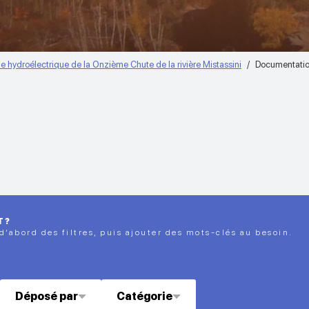
 hydroélectrique de la Onzième Chute de la rivière Mistassini
Documentatio
T?
 d’abord des filtres, puis ajouter des mots-clés au besoin.
Déposé par
Catégorie