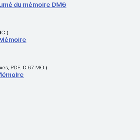
umé du mémoire DM6
MO
)
 Mémoire
exes
,
PDF
,
0.67 MO
)
Mémoire