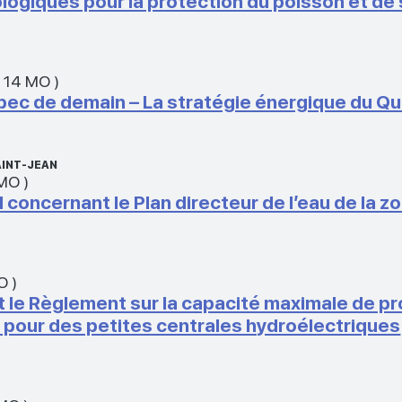
ologiques pour la protection du poisson et de
,
14 MO
)
uébec de demain – La stratégie énergique du
AINT-JEAN
 MO
)
oncernant le Plan directeur de l’eau de la z
MO
)
le Règlement sur la capacité maximale de pr
 pour des petites centrales hydroélectriques