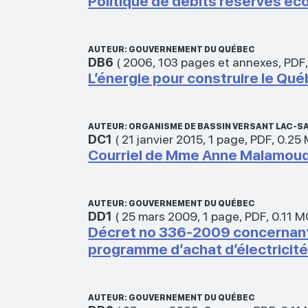
Politique de débits réservés éc
AUTEUR: GOUVERNEMENT DU QUÉBEC
DB6
(
2006
,
103 pages et annexes
,
PDF
L’énergie pour construire le Q
AUTEUR: ORGANISME DE BASSIN VERSANT LAC-S
DC1
(
21 janvier 2015
,
1 page
,
PDF
,
0.25
Courriel de Mme Anne Malamoud c
AUTEUR: GOUVERNEMENT DU QUÉBEC
DD1
(
25 mars 2009
,
1 page
,
PDF
,
0.11 
Décret no 336-2009 concernant 
programme d’achat d’électricité
AUTEUR: GOUVERNEMENT DU QUÉBEC