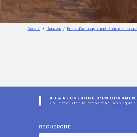
Accueil
Dossiers
Projet d'aménagement d'une minicentrale
À LA RECHERCHE D'UN DOCUMEN
Pour faciliter la recherche, appliquer
RECHERCHE :