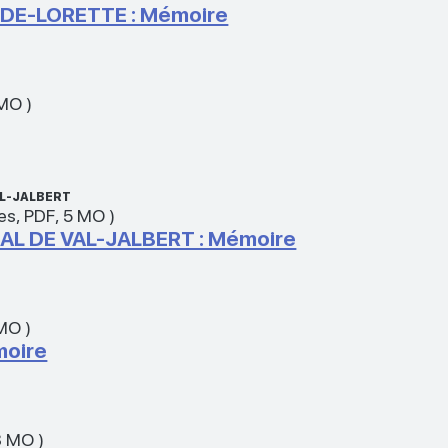
DE-LORETTE : Mémoire
 MO
)
AL-JALBERT
es
,
PDF
,
5 MO
)
L DE VAL-JALBERT : Mémoire
 MO
)
moire
3 MO
)