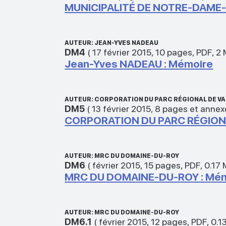
MUNICIPALITÉ DE NOTRE-DAME-
AUTEUR: JEAN-YVES NADEAU
DM4
(
17 février 2015
,
10 pages
,
PDF
,
2
Jean-Yves NADEAU : Mémoire
AUTEUR: CORPORATION DU PARC RÉGIONAL DE V
DM5
(
13 février 2015
,
8 pages et annex
CORPORATION DU PARC RÉGIONA
AUTEUR: MRC DU DOMAINE-DU-ROY
DM6
(
février 2015
,
15 pages
,
PDF
,
0.17
MRC DU DOMAINE-DU-ROY : Mé
AUTEUR: MRC DU DOMAINE-DU-ROY
DM6.1
(
février 2015
,
12 pages
,
PDF
,
0.1