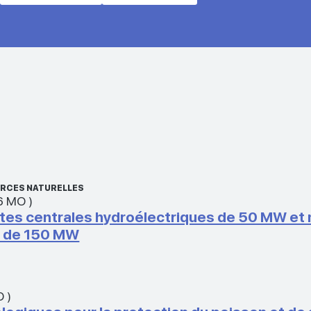
OURCES NATURELLES
6 MO
)
etites centrales hydroélectriques de 50 MW e
é de 150 MW
O
)