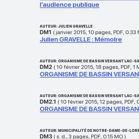
l’audience publique
AUTEUR: JULIEN GRAVELLE
DM1
(
janvier 2015
,
10 pages
,
PDF
,
0.33
Julien GRAVELLE : Mémoire
AUTEUR: ORGANISME DE BASSIN VERSANT LAC-S
DM2
(
10 février 2015
,
18 pages
,
PDF
,
1
ORGANISME DE BASSIN VERSANT
AUTEUR: ORGANISME DE BASSIN VERSANT LAC-S
DM2.1
(
10 février 2015
,
12 pages
,
PDF
,
ORGANISME DE BASSIN VERSANT
AUTEUR: MUNICIPALITÉ DE NOTRE-DAME-DE-LOR
DM3
(
s. d.
,
3 pages
,
PDF
,
0.15 MO
)