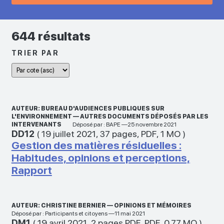
644 résultats
TRIER PAR
AUTEUR: BUREAU D'AUDIENCES PUBLIQUES SUR
L'ENVIRONNEMENT — AUTRES DOCUMENTS DÉPOSÉS PAR LES
INTERVENANTS
Déposé par : BAPE —25 novembre 2021
DD12
(
19 juillet 2021
,
37 pages
,
PDF
,
1 MO
)
Gestion des matières résiduelles :
Habitudes, opinions et perceptions,
Rapport
AUTEUR: CHRISTINE BERNIER — OPINIONS ET MÉMOIRES
Déposé par : Participants et citoyens —11 mai 2021
DM1
(
19 avril 2021
,
2 pages PDF
,
PDF
,
0.77 MO
)