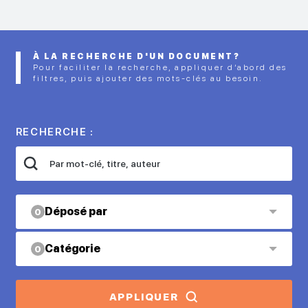
À LA RECHERCHE D'UN DOCUMENT?
Pour faciliter la recherche, appliquer d’abord des
filtres, puis ajouter des mots-clés au besoin.
RECHERCHE :
Déposé par
0
Catégorie
0
APPLIQUER