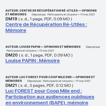
AUTEUR: CENTRE DE RÉCUPÉRATION RÉ-UTILES — OPINIONS
ET MÉMOIRES
Déposé par : Participants et citoyens —11 mai 2021
DM19
(
s. d.
,
1 page
,
PDF
,
0.09 MO
)
Centre de Récupération Ré-Utiles :
Mémoire
AUTEUR: LOUISE PAPIN — OPINIONS ET MÉMOIRES
Déposé par
: Participants et citoyens —11 mai 2021
DM20
(
s. d.
,
1 page
,
PDF
,
0.09 MO
)
Louise PAPIN : Mémoire
AUTEUR: LUC FOREST POUR COOP MILE END — OPINIONS ET
MÉMOIRES
Déposé par : Participants et citoyens —11 mai 2021
DM21
(
s. d.
,
3 pages
,
PDF
,
0.12 MO
)
Luc FOREST pour Coop Mile end :
Participation aux audiences publiques
en environnement (BAPE), mémoire