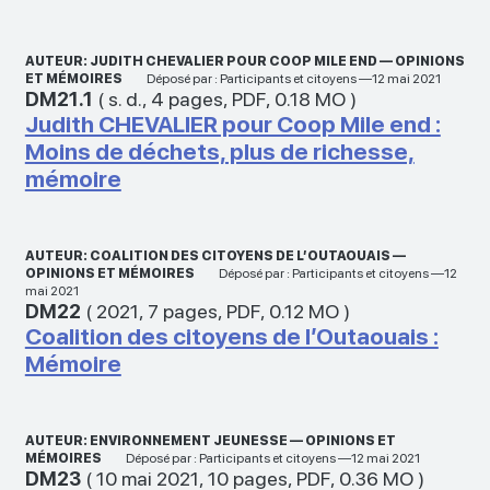
AUTEUR: JUDITH CHEVALIER POUR COOP MILE END — OPINIONS
ET MÉMOIRES
Déposé par : Participants et citoyens —12 mai 2021
DM21.1
(
s. d.
,
4 pages
,
PDF
,
0.18 MO
)
Judith CHEVALIER pour Coop Mile end :
Moins de déchets, plus de richesse,
mémoire
AUTEUR: COALITION DES CITOYENS DE L’OUTAOUAIS —
OPINIONS ET MÉMOIRES
Déposé par : Participants et citoyens —12
mai 2021
DM22
(
2021
,
7 pages
,
PDF
,
0.12 MO
)
Coalition des citoyens de l’Outaouais :
Mémoire
AUTEUR: ENVIRONNEMENT JEUNESSE — OPINIONS ET
MÉMOIRES
Déposé par : Participants et citoyens —12 mai 2021
DM23
(
10 mai 2021
,
10 pages
,
PDF
,
0.36 MO
)