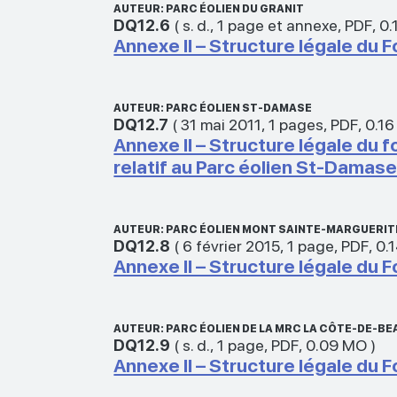
AUTEUR: PARC ÉOLIEN DU GRANIT
DQ12.6
(
s. d.
,
1 page et annexe
,
PDF
,
0.
Annexe II – Structure légale du 
AUTEUR: PARC ÉOLIEN ST-DAMASE
DQ12.7
(
31 mai 2011
,
1 pages
,
PDF
,
0.1
Annexe II – Structure légale du
relatif au Parc éolien St‑Damas
AUTEUR: PARC ÉOLIEN MONT SAINTE‑MARGUERIT
DQ12.8
(
6 février 2015
,
1 page
,
PDF
,
0.
Annexe II – Structure légale du 
AUTEUR: PARC ÉOLIEN DE LA MRC LA CÔTE-DE-B
DQ12.9
(
s. d.
,
1 page
,
PDF
,
0.09 MO
)
Annexe II – Structure légale du 