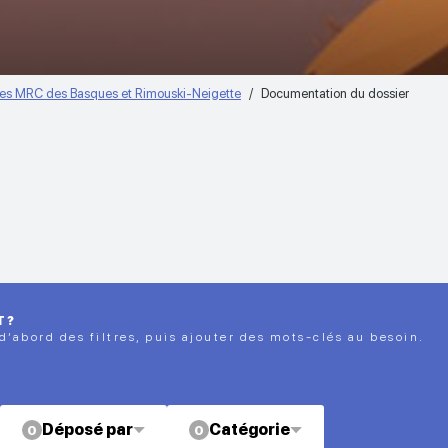
s les MRC des Basques et Rimouski-Neigette
Documentation du dossier
T?
 d’abord des filtres, puis ajouter des mots-clés au besoin.
Déposé par
Catégorie
0
0