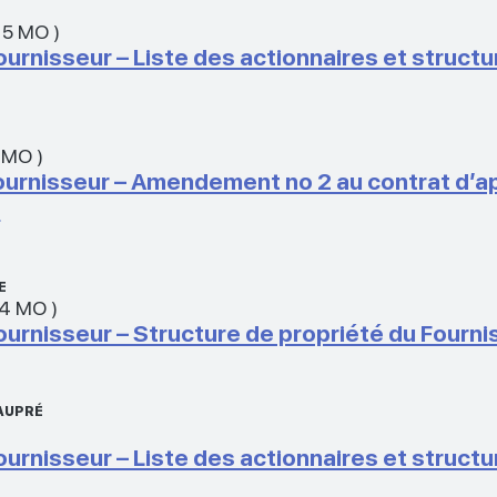
15 MO
)
Fournisseur – Liste des actionnaires et struct
6 MO
)
 fournisseur – Amendement no 2 au contrat d’a
e
E
14 MO
)
Fournisseur – Structure de propriété du Fourn
EAUPRÉ
Fournisseur – Liste des actionnaires et struct