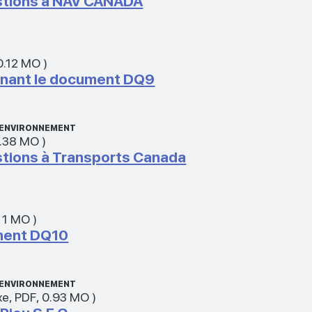
tions à NAV CANADA
0.12 MO
)
rnant le document DQ9
L’ENVIRONNEMENT
.38 MO
)
tions à Transports Canada
,
1 MO
)
ment DQ10
L’ENVIRONNEMENT
xe
,
PDF
,
0.93 MO
)