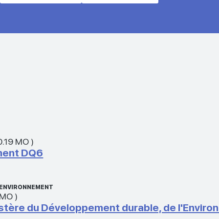
0.19 MO
)
ment DQ6
L’ENVIRONNEMENT
 MO
)
ère du Développement durable, de l'Environn