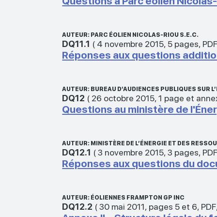
Questions à Parc éolien Nicolas-
AUTEUR: PARC ÉOLIEN NICOLAS-RIOU S.E.C.
DQ11.1
(
4 novembre 2015
,
5 pages
,
PD
Réponses aux questions additio
AUTEUR: BUREAU D’AUDIENCES PUBLIQUES SUR 
DQ12
(
26 octobre 2015
,
1 page et anne
Questions au ministère de l'Éne
AUTEUR: MINISTÈRE DE L’ÉNERGIE ET DES RESS
DQ12.1
(
3 novembre 2015
,
3 pages
,
PD
Réponses aux questions du do
AUTEUR: ÉOLIENNES FRAMPTON GP INC
DQ12.2
(
30 mai 2011
,
pages 5 et 6
,
PDF