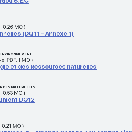
Riou S.E.C
F
,
0.26 MO
)
nnelles (DQ11 – Annexe 1)
L’ENVIRONNEMENT
xe
,
PDF
,
1 MO
)
rgie et des Ressources naturelles
OURCES NATURELLES
F
,
0.53 MO
)
cument DQ12
,
0.21 MO
)