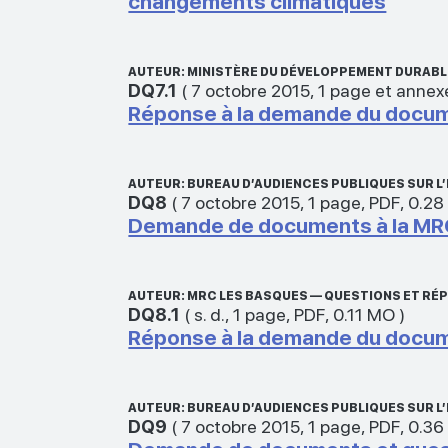
changements climatiques
AUTEUR: MINISTÈRE DU DÉVELOPPEMENT DURABLE
DQ7.1
(
7 octobre 2015
,
1 page et annex
Réponse à la demande du docu
AUTEUR: BUREAU D’AUDIENCES PUBLIQUES SUR 
DQ8
(
7 octobre 2015
,
1 page
,
PDF
,
0.28
Demande de documents à la MR
AUTEUR: MRC LES BASQUES — QUESTIONS ET R
DQ8.1
(
s. d.
,
1 page
,
PDF
,
0.11 MO
)
Réponse à la demande du docum
AUTEUR: BUREAU D’AUDIENCES PUBLIQUES SUR 
DQ9
(
7 octobre 2015
,
1 page
,
PDF
,
0.36