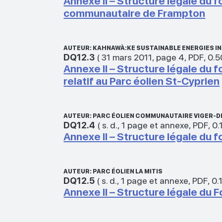
Annexe II – Structure légale du
communautaire de Frampton
AUTEUR: KAHNAWÀ:KE SUSTAINABLE ENERGIES I
DQ12.3
(
31 mars 2011
,
page 4
,
PDF
,
0.
Annexe II – Structure légale du
relatif au Parc éolien St-Cyprien
AUTEUR: PARC ÉOLIEN COMMUNAUTAIRE VIGER-DE
DQ12.4
(
s. d.
,
1 page et annexe
,
PDF
,
0.
Annexe II – Structure légale du 
AUTEUR: PARC ÉOLIEN LA MITIS
DQ12.5
(
s. d.
,
1 page et annexe
,
PDF
,
0.
Annexe II – Structure légale du 