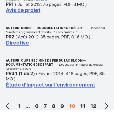
PR1
(
Juillet 2012
,
75 pages
,
PDF
,
3 MO
)
Avis de projet
AUTEUR: MDDEP — DOCUMENTATION DE DÉPART
Déposé par :
Ministères,organismes et experts —12 septembre 2019
PR2
(
Août 2012
,
35 pages
,
PDF
,
0.16 MO
)
Directive
AUTEUR: CLIFS SEC MINE DE FER DU LAC BLOOM —
DOCUMENTATION DE DÉPART
Déposé par : Initiateur du dossier —
12 septembre 2019
PR3.1 (1 de 2)
(
Février 2014
,
418 pages
,
PDF
,
85
MO
)
Étude d'impact sur l'environnement
1
...
6
7
8
9
10
11
12