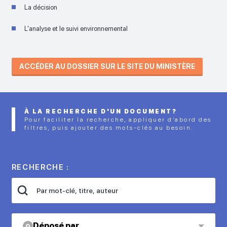
La décision
L'analyse et le suivi environnemental
ACCÉDER AU DOSSIER SUR LE SITE DU MINISTÈRE
À LA RECHERCHE D'UN DOCUMENT?
Pour faciliter la recherche, appliquer d’abord des
filtres, puis ajouter des mots-clés au besoin.
RECHERCHE :
Déposé par
0