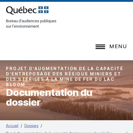
[Common.SkipToContent]
Bureau d’audiences publiques
sur l’environnement
MENU
PROJET D’AUGMENTATION DE LA CAPACITÉ
D’ENTREPOSAGE DES RÉSIDUS MINIERS ET
DES STÉRILES À LA MINE DE FER DU LAC
BLOOM
Documentation du
dossier
Accueil
Dossiers