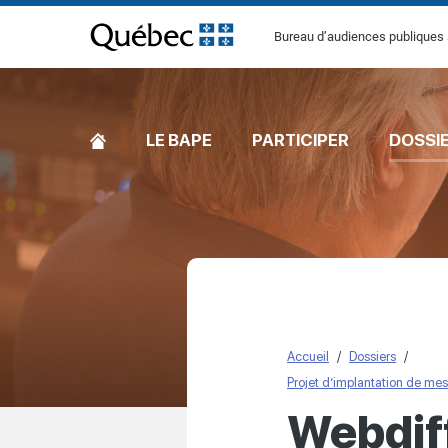
[Common.SkipToContent]
Bureau d’audiences publiques 
ACCUEIL
LE BAPE
PARTICIPER
DOSSI
Accueil
Dossiers
Projet d’implantation de mesu
Webdif