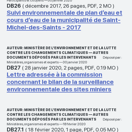
Participants et citoyens —30 janvier 2020
DB26
(
décembre 2017
,
26 pages
,
PDF
,
2 MO
)
Suivi environnementale de plan d’eau et
cours d’eau de la municipalité de Saint-
Michel-des-Saints - 2017
AUTEUR: MINISTÈRE DE L'ENVIRONNEMENT ET DE LA LUTTE
CONTRE LES CHANGEMENTS CLIMATIQUES — AUTRES
DOCUMENTS DÉPOSÉS PAR LES INTERVENANTS
Déposé par :
Ministères,organismes et experts —30 janvier 2020
DB27
(
28 janvier 2020
,
2 pages
,
PDF
,
0.19 MO
)
Lettre adressée à la commission
concernant le bilan de la surveillance
environnementale des sites miniers
AUTEUR: MINISTÈRE DE L'ENVIRONNEMENT ET DE LA LUTTE
CONTRE LES CHANGEMENTS CLIMATIQUES — AUTRES
DOCUMENTS DÉPOSÉS PAR LES INTERVENANTS
Déposé par :
Ministères,organismes et experts —18 février 2020
DB27.1
(
18 février 2020
,
1 page
,
PDF
,
0.05 MO
)