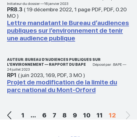
Initiateur du dossier —16 janvier 2023
PR8.3
(
19 décembre 2022
,
1 page PDF
,
PDF
,
0.20
MO
)
Lettre mandatant le Bureau d’audiences
publiques sur l’environnement de tenir
une audience publique
AUTEUR: BUREAU D'AUDIENCES PUBLIQUES SUR
L'ENVIRONNEMENT — RAPPORT DU BAPE
Déposé par : BAPE —
24 juillet 2023
RP1
(
juin 2023
,
169
,
PDF
,
3 MO
)
Projet de modification de la limite du
parc national du Mont-Orford
1
...
6
7
8
9
10
11
12