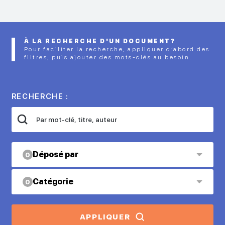
À LA RECHERCHE D'UN DOCUMENT?
Pour faciliter la recherche, appliquer d’abord des
filtres, puis ajouter des mots-clés au besoin.
RECHERCHE :
Déposé par
0
Catégorie
0
APPLIQUER