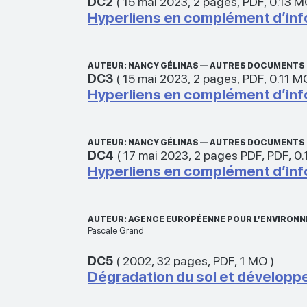
DC2
(
15 mai 2023
,
2 pages
,
PDF
,
0.13 
Hyperliens en complément d’info
AUTEUR: NANCY GÉLINAS — AUTRES DOCUMENTS
DC3
(
15 mai 2023
,
2 pages
,
PDF
,
0.11 M
Hyperliens en complément d’infor
AUTEUR: NANCY GÉLINAS — AUTRES DOCUMENTS
DC4
(
17 mai 2023
,
2 pages PDF
,
PDF
,
0.
Hyperliens en complément d’info
AUTEUR: AGENCE EUROPÉENNE POUR L’ENVIRON
Pascale Grand
DC5
(
2002
,
32 pages
,
PDF
,
1 MO
)
Dégradation du sol et développe