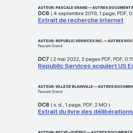
AUTEUR: PASCALE GRAND — AUTRES DOCUMENTS
DC6
(
4 septembre 2019
,
1 page
,
PDF
,
0
Extrait de recherche internet
AUTEUR: REPUBLIC SERVICES INC. — AUTRES D
Pascale Grand
DC7
(
2 mai 2022
,
3 pages PDF
,
PDF
,
0.1
Republic Services acquiert US 
AUTEUR: VILLE DE BLAINVILLE — AUTRES DOCUM
Pascale Grand
DC8
(
s. d.
,
1 page
,
PDF
,
2 MO
)
Extrait du livre des délibératio
AUTEUR: RECYC-QUÉBEC — AUTRES DOCUMENTS 