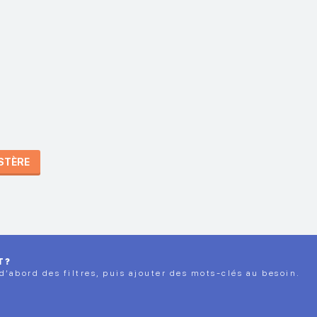
ISTÈRE
T?
 d’abord des filtres, puis ajouter des mots-clés au besoin.