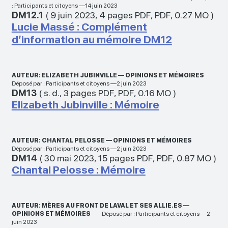
: Participants et citoyens —14 juin 2023
DM12.1
(
9 juin 2023
,
4 pages PDF
,
PDF
,
0.27 MO
)
Lucie Massé : Complément
d’information au mémoire DM12
AUTEUR: ELIZABETH JUBINVILLE — OPINIONS ET MÉMOIRES
Déposé par : Participants et citoyens —2 juin 2023
DM13
(
s. d.
,
3 pages PDF
,
PDF
,
0.16 MO
)
Elizabeth Jubinville : Mémoire
AUTEUR: CHANTAL PELOSSE — OPINIONS ET MÉMOIRES
Déposé par : Participants et citoyens —2 juin 2023
DM14
(
30 mai 2023
,
15 pages PDF
,
PDF
,
0.87 MO
)
Chantal Pelosse : Mémoire
AUTEUR: MÈRES AU FRONT DE LAVAL ET SES ALLIE.ES —
OPINIONS ET MÉMOIRES
Déposé par : Participants et citoyens —2
juin 2023