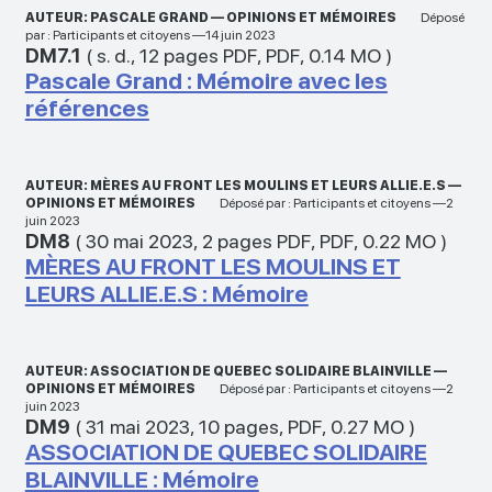
AUTEUR: PASCALE GRAND — OPINIONS ET MÉMOIRES
Déposé
par : Participants et citoyens —14 juin 2023
DM7.1
(
s. d.
,
12 pages PDF
,
PDF
,
0.14 MO
)
Pascale Grand : Mémoire avec les
références
AUTEUR: MÈRES AU FRONT LES MOULINS ET LEURS ALLIE.E.S —
OPINIONS ET MÉMOIRES
Déposé par : Participants et citoyens —2
juin 2023
DM8
(
30 mai 2023
,
2 pages PDF
,
PDF
,
0.22 MO
)
MÈRES AU FRONT LES MOULINS ET
LEURS ALLIE.E.S : Mémoire
AUTEUR: ASSOCIATION DE QUEBEC SOLIDAIRE BLAINVILLE —
OPINIONS ET MÉMOIRES
Déposé par : Participants et citoyens —2
juin 2023
DM9
(
31 mai 2023
,
10 pages
,
PDF
,
0.27 MO
)
ASSOCIATION DE QUEBEC SOLIDAIRE
BLAINVILLE : Mémoire