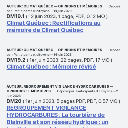
AUTEUR: CLIMAT QUÉBEC — OPINIONS ET MÉMOIRES
Déposé
par : Participants et citoyens —14 juin 2023
DM19.1
(
12 juin 2023
,
1 page
,
PDF
,
0.12 MO
)
Climat Québec : Rectifications au
mémoire de Climat Québec
AUTEUR: CLIMAT QUÉBEC — OPINIONS ET MÉMOIRES
Déposé
par : Participants et citoyens —14 juin 2023
DM19.2
(
1er juin 2023
,
22 pages
,
PDF
,
17 MO
)
Climat Québec : Mémoire révisé
AUTEUR: REGROUPEMENT VIGILANCE HYDROCARBURES —
OPINIONS ET MÉMOIRES
Déposé par : Participants et citoyens —2
juin 2023
DM20
(
1er juin 2023
,
5 pages PDF
,
PDF
,
0.57 MO
)
REGROUPEMENT VIGILANCE
HYDROCARBURES : La tourbière de
Blainville et son réseau hydrique : un