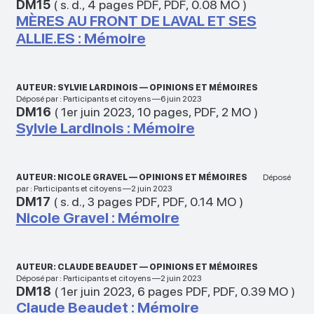
DM15
(
s. d.
,
4 pages PDF
,
PDF
,
0.08 MO
)
MÈRES AU FRONT DE LAVAL ET SES
ALLIE.ES : Mémoire
AUTEUR: SYLVIE LARDINOIS — OPINIONS ET MÉMOIRES
Déposé par : Participants et citoyens —6 juin 2023
DM16
(
1er juin 2023
,
10 pages
,
PDF
,
2 MO
)
Sylvie Lardinois : Mémoire
AUTEUR: NICOLE GRAVEL — OPINIONS ET MÉMOIRES
Déposé
par : Participants et citoyens —2 juin 2023
DM17
(
s. d.
,
3 pages PDF
,
PDF
,
0.14 MO
)
Nicole Gravel : Mémoire
AUTEUR: CLAUDE BEAUDET — OPINIONS ET MÉMOIRES
Déposé par : Participants et citoyens —2 juin 2023
DM18
(
1er juin 2023
,
6 pages PDF
,
PDF
,
0.39 MO
)
Claude Beaudet : Mémoire