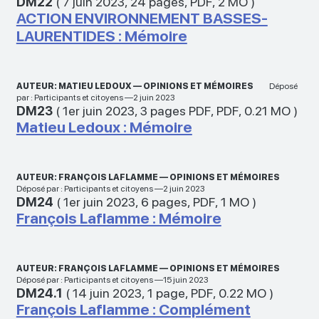
DM22
(
7 juin 2023
,
24 pages
,
PDF
,
2 MO
)
ACTION ENVIRONNEMENT BASSES-
LAURENTIDES : Mémoire
AUTEUR: MATIEU LEDOUX — OPINIONS ET MÉMOIRES
Déposé
par : Participants et citoyens —2 juin 2023
DM23
(
1er juin 2023
,
3 pages PDF
,
PDF
,
0.21 MO
)
Matieu Ledoux : Mémoire
AUTEUR: FRANÇOIS LAFLAMME — OPINIONS ET MÉMOIRES
Déposé par : Participants et citoyens —2 juin 2023
DM24
(
1er juin 2023
,
6 pages
,
PDF
,
1 MO
)
François Laflamme : Mémoire
AUTEUR: FRANÇOIS LAFLAMME — OPINIONS ET MÉMOIRES
Déposé par : Participants et citoyens —15 juin 2023
DM24.1
(
14 juin 2023
,
1 page
,
PDF
,
0.22 MO
)
François Laflamme : Complément