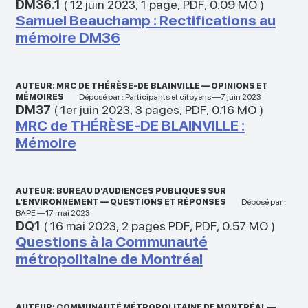
DM36.1
(
12 juin 2023
,
1 page
,
PDF
,
0.09 MO
)
Samuel Beauchamp : Rectifications au
mémoire DM36
AUTEUR: MRC DE THÉRÈSE-DE BLAINVILLE — OPINIONS ET
MÉMOIRES
Déposé par : Participants et citoyens —7 juin 2023
DM37
(
1er juin 2023
,
3 pages
,
PDF
,
0.16 MO
)
MRC de THÉRÈSE-DE BLAINVILLE :
Mémoire
AUTEUR: BUREAU D'AUDIENCES PUBLIQUES SUR
L'ENVIRONNEMENT — QUESTIONS ET RÉPONSES
Déposé par :
BAPE —17 mai 2023
DQ1
(
16 mai 2023
,
2 pages PDF
,
PDF
,
0.57 MO
)
Questions à la Communauté
métropolitaine de Montréal
AUTEUR: COMMUNAUTÉ MÉTROPOLITAINE DE MONTRÉAL —