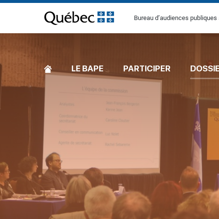
[Common.SkipToContent]
Bureau d’audiences publiques 
ACCUEIL
LE BAPE
PARTICIPER
DOSSI