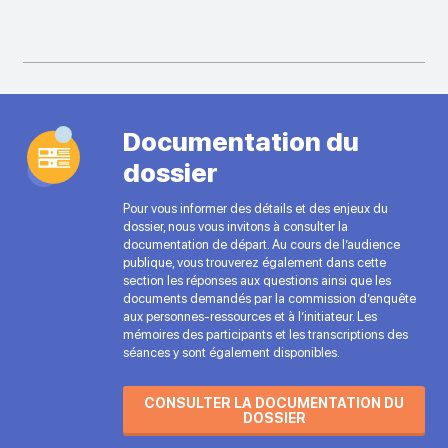
Documentation du
dossier
Pour vous informer des détails et des enjeux du
dossier, nous vous invitons à consulter la
documentation de départ. Au cours de l’audience
publique, vous trouverez également dans cette
section les réponses aux questions ainsi que les
documents demandés par la commission d’enquête
aux personnes-ressources et à l’initiateur. Les
mémoires des participants et les transcriptions des
séances y sont également disponibles.
CONSULTER LA DOCUMENTATION DU
DOSSIER