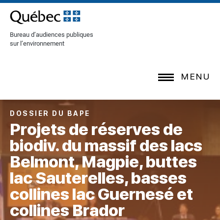
[Common.SkipToContent]
Bureau d’audiences publiques
sur l’environnement
MENU
DOSSIER DU BAPE
Projets de réserves de
biodiv. du massif des lacs
Belmont, Magpie, buttes
lac Sauterelles, basses
collines lac Guernesé et
collines Brador