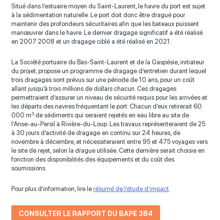
Situé dans l’estuaire moyen du Saint-Laurent, le havre du port est sujet
à la sédimentation naturelle. Le port doit donc être dragué pour
maintenir des profondeurs sécuritaires afin que les bateaux puissent
manœuvrer dans le havre. Le dernier dragage significatif a été réalisé
en 2007 2008 et un dragage ciblé a été réalisé en 2021.
La Société portuaire du Bas-Saint-Laurent et de la Gaspésie, initiateur
du projet, propose un programme de dragage d’entretien durant lequel
trois dragages sont prévus sur une période de 10 ans, pour un coût
allant jusqu’à trois millions de dollars chacun. Ces dragages
permettraient d’assurer un niveau de sécurité requis pour les arrivées et
les départs des navires fréquentant le port. Chacun d’eux retirerait 60
3
000 m
de sédiments qui seraient rejetés en eau libre au site de
l’Anse-au-Persil à Rivière-du-Loup. Les travaux représenteraient de 25
à 30 jours d’activité de dragage en continu sur 24 heures, de
novembre à décembre, et nécessiteraient entre 95 et 475 voyages vers
le site de rejet, selon la drague utilisée. Cette dernière serait choisie en
fonction des disponibilités des équipements et du coût des
soumissions.
Pour plus d’information, lire le
résumé de l’étude d’impact
.
CONSULTER LE RAPPORT DU BAPE 384