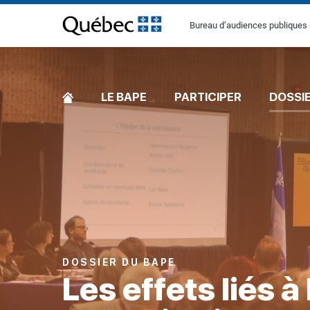
[Common.SkipToContent]
Bureau d’audiences publiques 
ACCUEIL
LE BAPE
PARTICIPER
DOSSI
DOSSIER DU BAPE
Les effets liés à