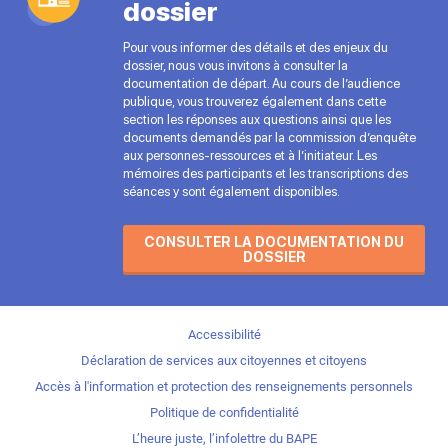
dossier
Pour vous informer des détails et des enjeux du
dossier, nous vous invitons à consulter la
documentation de départ. Au cours de l’audience
publique, vous trouverez également dans cette
section les réponses aux questions ainsi que les
documents demandés par la commission d’enquête
aux personnes-ressources et à l’initiateur. Les
mémoires des participants et les transcriptions des
séances y sont également disponibles.
CONSULTER LA DOCUMENTATION DU
DOSSIER
Accessibilité
Déclaration de services aux citoyennes et citoyens
Accès à l'information et protection des renseignements personnels
Politique de confidentialité
L’heure juste, l’infolettre du BAPE