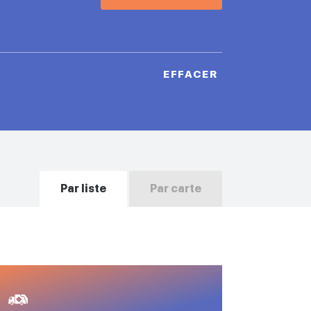
EFFACER
Par liste
Par carte