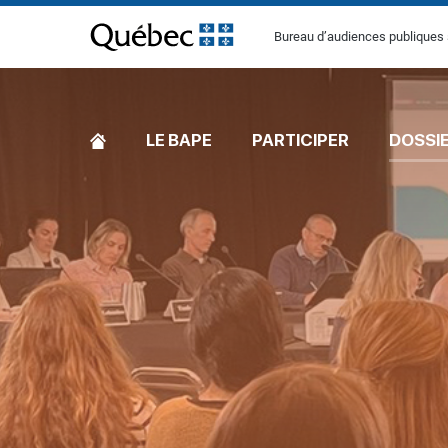
[Common.SkipToContent]
Bureau d’audiences publiques 
ACCUEIL
LE BAPE
PARTICIPER
DOSSI